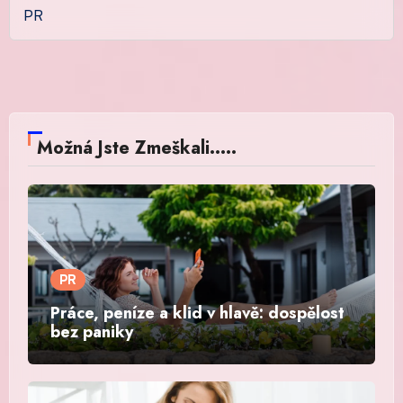
PR
Možná Jste Zmeškali.....
PR
Práce, peníze a klid v hlavě: dospělost
bez paniky