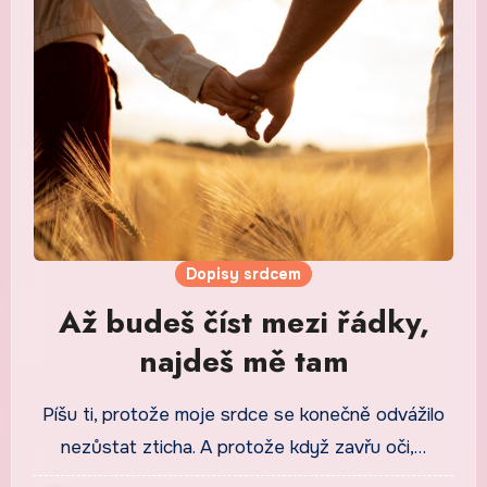
Dopisy srdcem
Až budeš číst mezi řádky,
najdeš mě tam
Píšu ti, protože moje srdce se konečně odvážilo
nezůstat zticha. A protože když zavřu oči,…