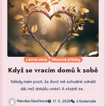
Léčivá slova
Milostné příběhy
Když se vracím domů k sobě
Někdy mám pocit, že život mě schválně odnáší
dál, než dokážu unést. A stejně se…
Maruška Slavíčková
17. 11. 2025
2 Komentáře