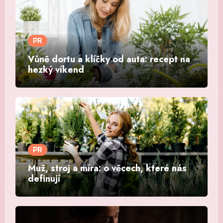
PR
Vůně dortu a klíčky od auta: recept na
hezký víkend
PR
Muž, stroj a míra: o věcech, které nás
definují