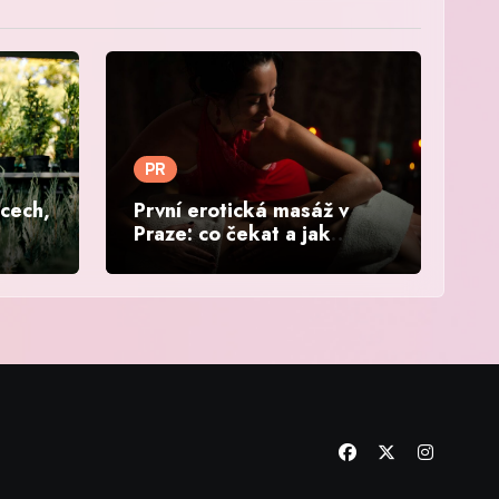
PR
ěcech,
První erotická masáž v
Praze: co čekat a jak
vybrat salon