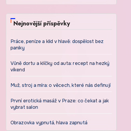
Nejnovější příspěvky
Práce, peníze a klid v hlavě: dospělost bez
paniky
Vůně dortu a klíčky od auta: recept na hezký
víkend
Muž, stroj a míra: o věcech, které nás definují
První erotická masáž v Praze: co čekat a jak
vybrat salon
Obrazovka vypnutá, hlava zapnutá