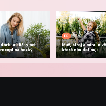
PR
dortu a klíčky od
Muž, stroj a míra: o v
 recept na hezký
které nás definují
nd