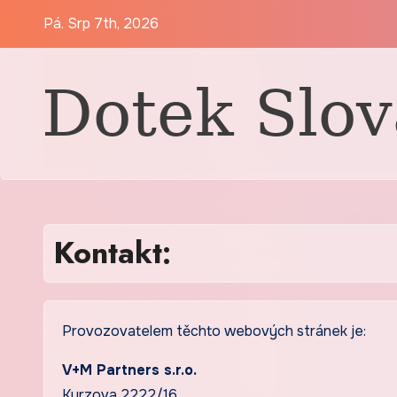
Skip
Pá. Srp 7th, 2026
to
content
Kontakt:
Provozovatelem těchto webových stránek je:
V+M Partners s.r.o.
Kurzova 2222/16