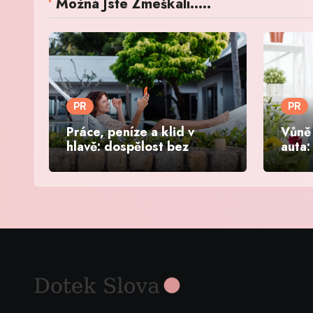
Možná Jste Zmeškali.....
PR
PR
Práce, peníze a klid v
Vůně 
hlavě: dospělost bez
auta:
paniky
víke