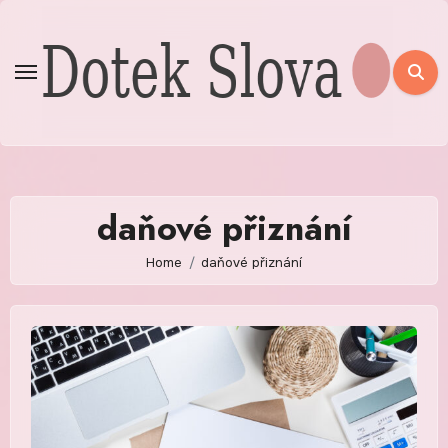
Skip
to
content
daňové přiznání
Home
daňové přiznání