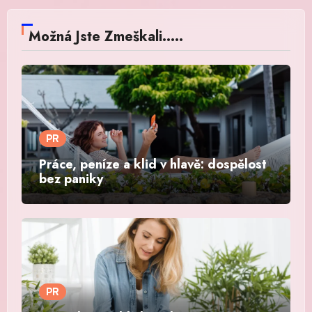
Možná Jste Zmeškali.....
PR
Práce, peníze a klid v hlavě: dospělost
bez paniky
PR