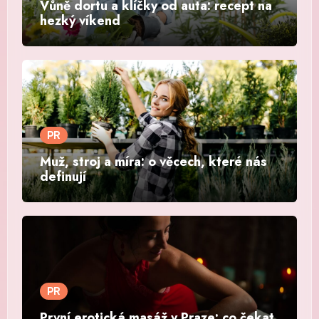
Vůně dortu a klíčky od auta: recept na
hezký víkend
PR
Muž, stroj a míra: o věcech, které nás
definují
PR
První erotická masáž v Praze: co čekat