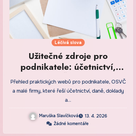
Léčivá slova
Užitečné zdroje pro
podnikatele: účetnictví,
daně, OSVČ a regionální
Přehled praktických webů pro podnikatele, OSVČ
podnikání
a malé firmy, které řeší účetnictví, daně, doklady
a…
Maruška Slavíčková
13. 4. 2026
Žádné komentáře