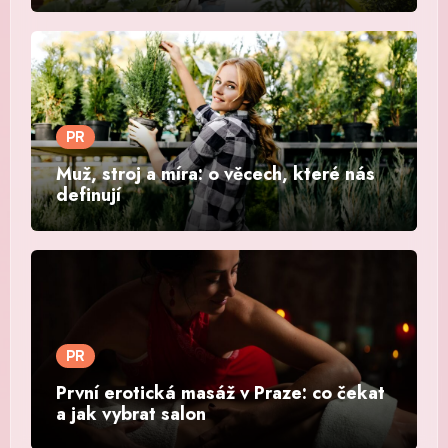
PR
Muž, stroj a míra: o věcech, které nás
definují
PR
První erotická masáž v Praze: co čekat
a jak vybrat salon