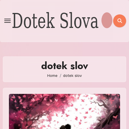
Skip
to
content
dotek slov
Home
dotek slov