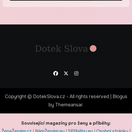
Copyright © DotekSlova.cz - All rights reserved
|
Blogus
by
Themeansar
.
Související magazíny pro ženy a příběhy:
ŽenaŽenám.cz
|
NámŽenám.eu
|
SPříběhy.eu
|
Osobní stránky
|