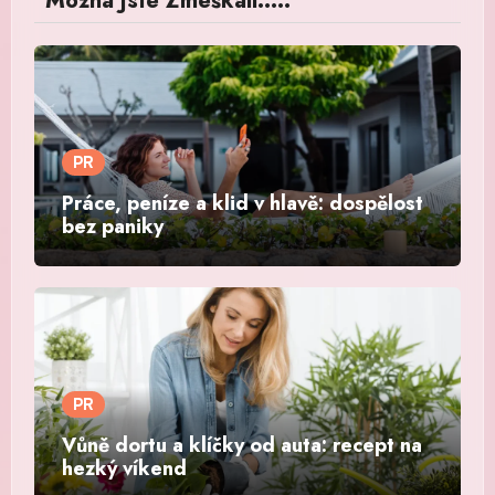
Možná Jste Zmeškali.....
PR
Práce, peníze a klid v hlavě: dospělost
bez paniky
PR
Vůně dortu a klíčky od auta: recept na
hezký víkend