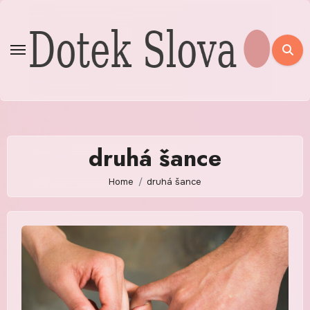
Skip
to
content
druhá šance
Home
druhá šance