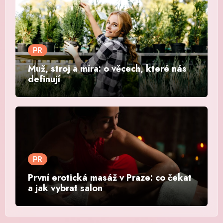
PR
Muž, stroj a míra: o věcech, které nás
definují
PR
První erotická masáž v Praze: co čekat
a jak vybrat salon