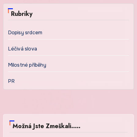
Rubriky
Dopisy srdcem
Léčivá slova
Milostné příběhy
PR
Možná Jste Zmeškali.....