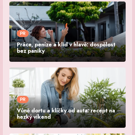
PR
Práce, peníze a klid v hlavě: dospělost
bez paniky
PR
Vůně dortu a klíčky od auta: recept na
hezký víkend