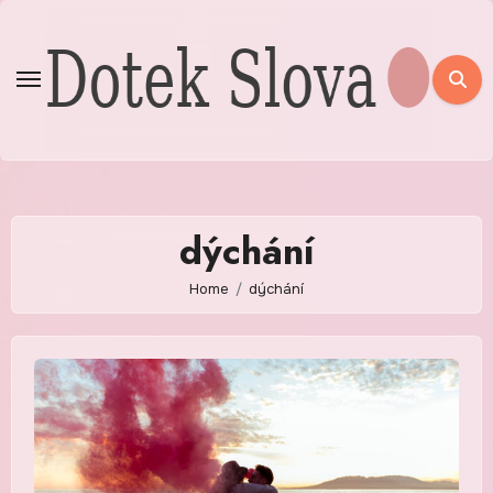
Skip
to
content
dýchání
Home
dýchání