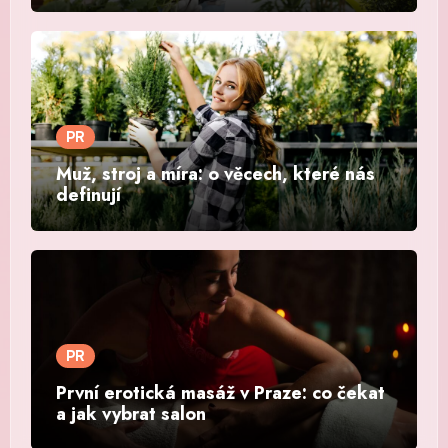
PR
Muž, stroj a míra: o věcech, které nás
definují
PR
První erotická masáž v Praze: co čekat
a jak vybrat salon