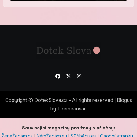
Copyright © DotekSlova.cz - All rights reserved
|
Blogus
by
Themeansar
.
Související magazíny pro ženy a příběhy:
ŽenaŽenám.cz
|
NámŽenám.eu
|
SPříběhy.eu
|
Osobní stránky
|