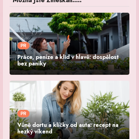
Možná Jste Zmeškali.....
PR
Práce, peníze a klid v hlavě: dospělost
bez paniky
PR
Vůně dortu a klíčky od auta: recept na
hezký víkend