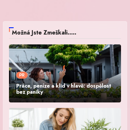
Možná Jste Zmeškali.....
PR
Práce, peníze a klid v hlavě: dospělost
bez paniky