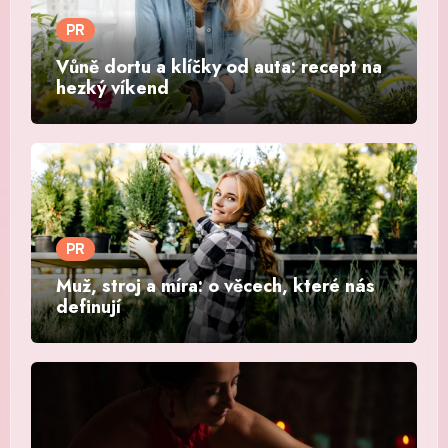
PR
Vůně dortu a klíčky od auta: recept na
hezký víkend
PR
Muž, stroj a míra: o věcech, které nás
definují