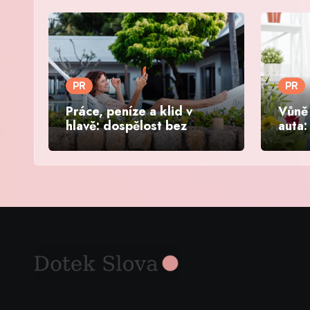
PR
PR
Práce, peníze a klid v
Vůně 
hlavě: dospělost bez
auta:
paniky
víke