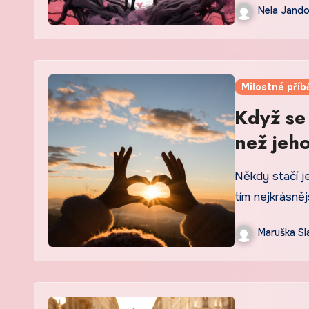
Nela Jand
Milostné příb
Když se
než jeh
Někdy stačí j
tím nejkrásně
Maruška Sl