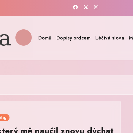
Domů
Dopisy srdcem
Léčivá slova
M
ěhy
který mě naučil znovu dýchat