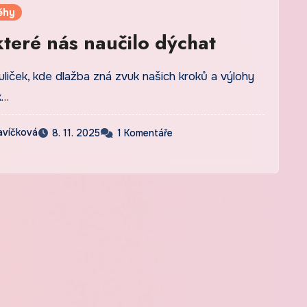
ěhy
které nás naučilo dýchat
uliček, kde dlažba zná zvuk našich kroků a výlohy
k…
avíčková
8. 11. 2025
1 Komentáře