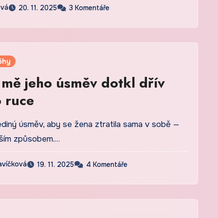
ová
20. 11. 2025
3 Komentáře
ěhy
 mě jeho úsměv dotkl dřív
o ruce
ediný úsměv, aby se žena ztratila sama v sobě —
jším způsobem.…
avíčková
19. 11. 2025
4 Komentáře