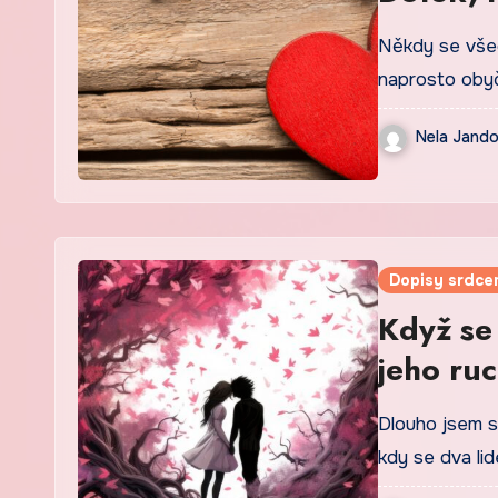
Někdy se všec
naprosto obyč
Nela Jand
Dopisy srdce
Když se 
jeho ru
Dlouho jsem si
kdy se dva li