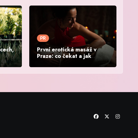
PR
ěcech,
První erotická masáž v
Praze: co čekat a jak
vybrat salon