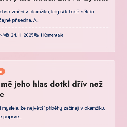
hno změní v okamžiku, kdy si k tobě někdo
ejně přisedne. A…
ová
24. 11. 2025
1 Komentáře
m
mě jeho hlas dotkl dřív než
ce
 myslela, že největší příběhy začínají v okamžiku,
dé poprvé…