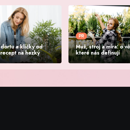
PR
dortu a klíčky od
Muž, stroj a míra: o v
 recept na hezký
které nás definují
nd