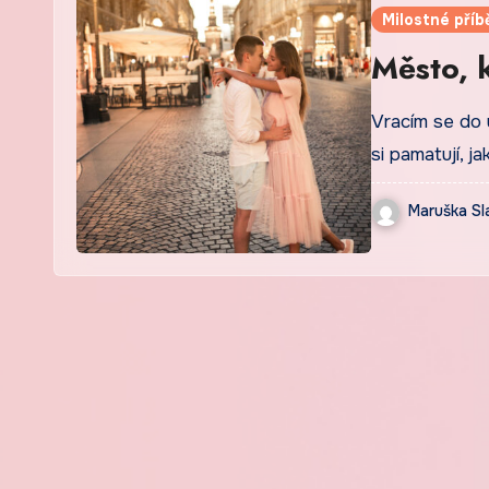
Milostné příb
Město, 
Vracím se do 
si pamatují, ja
Maruška Sl