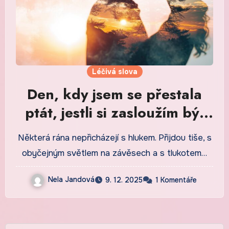
Léčivá slova
Den, kdy jsem se přestala
ptát, jestli si zasloužím být
šťastná
Některá rána nepřicházejí s hlukem. Přijdou tiše, s
obyčejným světlem na závěsech a s tlukotem…
Nela Jandová
9. 12. 2025
1 Komentáře