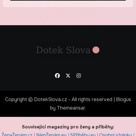
Copyright © DotekSlova.cz - All rights reserved
|
Blogus
by
Themeansar
.
Související magazíny pro ženy a příběhy:
ŽenaŽenám.cz
|
NámŽenám.eu
|
SPříběhy.eu
|
Osobní stránky
|