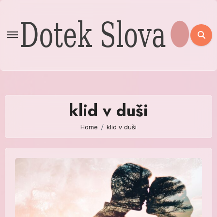
Skip
to
content
klid v duši
Home
klid v duši