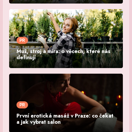
PR
Muž, stroj a míra: o věcech, které nás
definují
PR
První erotická masáž v Praze: co čekat
a jak vybrat salon