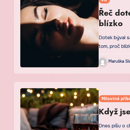
PR
Řeč dot
blízko
Dotek býval s
tom, proč blíz
Maruška Sl
Milostné příb
Když js
Dnes píšu o c