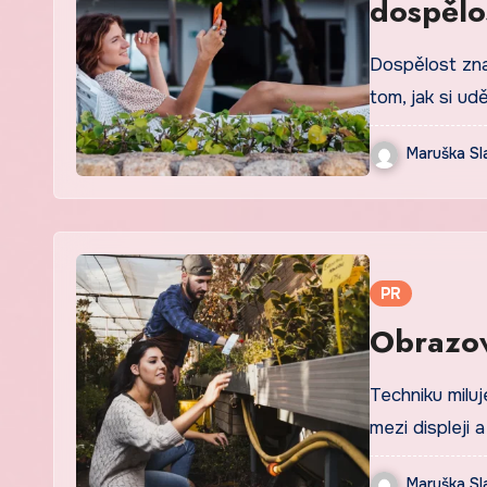
dospělo
Dospělost zna
tom, jak si ud
Maruška Sl
PR
Obrazov
Techniku milu
mezi displeji
Maruška Sl