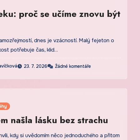
eku: proč se učíme znovu být
amozřejmostí, dnes je vzácností. Malý fejeton o
kost potřebuje čas, klid…
avíčková
23. 7. 2026
Žádné komentáře
ěhy
em našla lásku bez strachu
hvíli, kdy si uvědomím něco jednoduchého a přitom