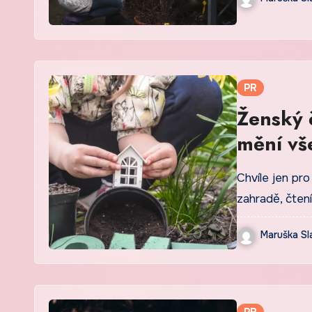
PR
Ženský 
mění vš
Chvíle jen pr
zahradě, čten
Maruška Sl