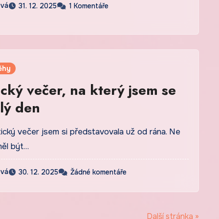
ová
31. 12. 2025
1 Komentáře
ěhy
cký večer, na který jsem se
elý den
ický večer jsem si představovala už od rána. Ne
měl být…
ová
30. 12. 2025
Žádné komentáře
Další stránka »