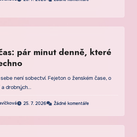
čas: pár minut denně, které
echno
o sebe není sobectví. Fejeton o ženském čase, o
í a drobných…
avíčková
25. 7. 2026
Žádné komentáře