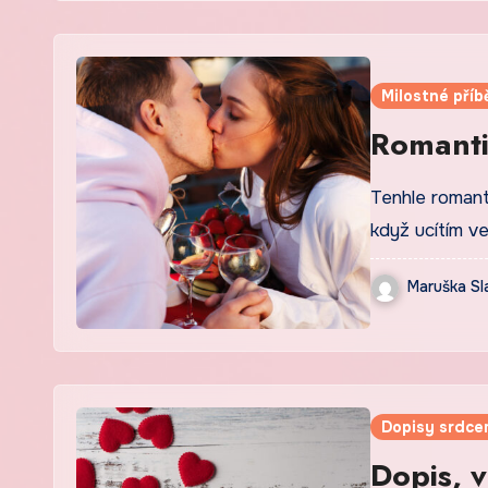
Milostné příb
Romanti
Tenhle romant
když ucítím v
Maruška Sl
Dopisy srdce
Dopis, v