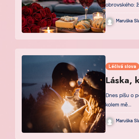
obrovského: ž
Maruška Sl
Léčivá slova
Láska, k
Dnes píšu o po
kolem mě…
Maruška Sl