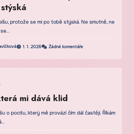
 stýská
píšu, protože se mi po tobě stýská. Ne smutně, ne
 se…
avíčková
1. 1. 2026
Žádné komentáře
terá mi dává klid
šu o pocitu, který mě provází čím dál častěji. Říkám
rá…