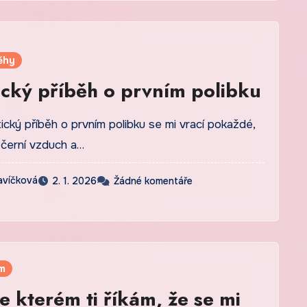
ěhy
cký příběh o prvním polibku
ický příběh o prvním polibku se mi vrací pokaždé,
ečerní vzduch a…
avíčková
2. 1. 2026
Žádné komentáře
m
e kterém ti říkám, že se mi