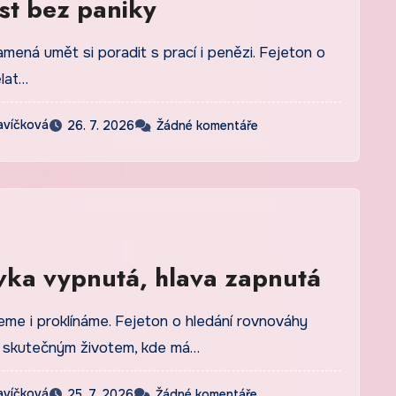
st bez paniky
mená umět si poradit s prací i penězi. Fejeton o
ělat…
avíčková
26. 7. 2026
Žádné komentáře
ka vypnutá, hlava zapnutá
jeme i proklínáme. Fejeton o hledání rovnováhy
 a skutečným životem, kde má…
avíčková
25. 7. 2026
Žádné komentáře