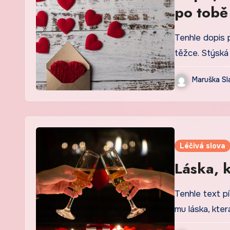
po tobě
Tenhle dopis 
těžce. Stýská
Maruška Sl
Léčivá slova
Láska, k
Tenhle text pí
mu láska, kte