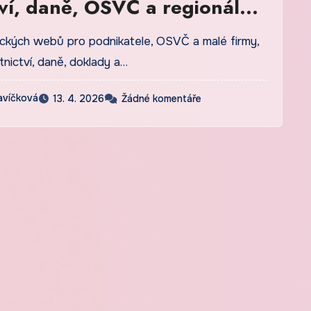
tví, daně, OSVČ a regionální
ní
ických webů pro podnikatele, OSVČ a malé firmy,
tnictví, daně, doklady a…
avíčková
13. 4. 2026
Žádné komentáře