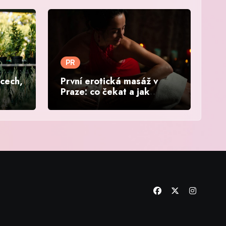
PR
ěcech,
První erotická masáž v
Praze: co čekat a jak
vybrat salon