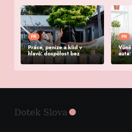
PR
PR
Práce, peníze a klid v
Vůně 
hlavě: dospělost bez
auta:
paniky
víke