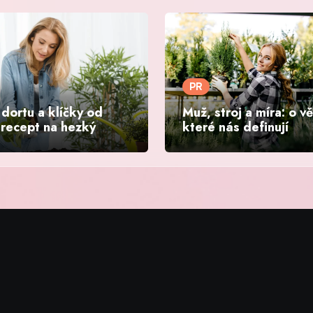
PR
dortu a klíčky od
Muž, stroj a míra: o v
 recept na hezký
které nás definují
nd