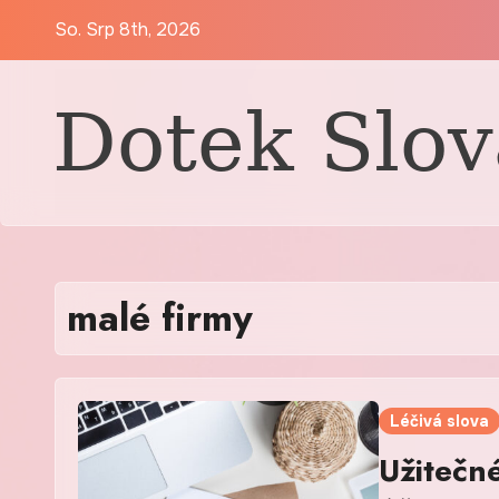
Skip
So. Srp 8th, 2026
to
content
malé firmy
Léčivá slova
Užitečn