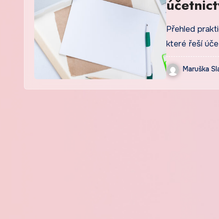
účetnic
podniká
Přehled prakt
které řeší úče
Maruška Sl