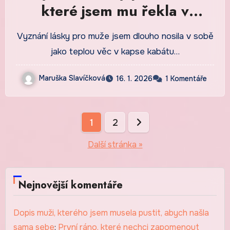
které jsem mu řekla v
kuchyni u světla lampy
Vyznání lásky pro muže jsem dlouho nosila v sobě
jako teplou věc v kapse kabátu…
Maruška Slavíčková
16. 1. 2026
1 Komentáře
Stránkování
1
2
příspěvků
Další stránka »
Nejnovější komentáře
Dopis muži, kterého jsem musela pustit, abych našla
sama sebe
:
První ráno, které nechci zapomenout