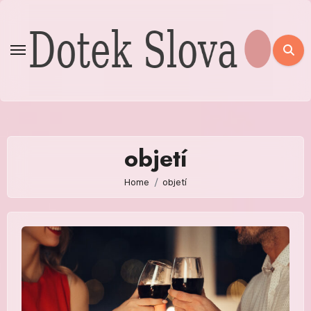
Skip
to
content
objetí
Home
objetí