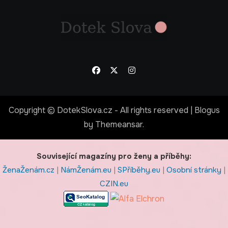
Copyright © DotekSlova.cz - All rights reserved
|
Blogus
by
Themeansar
.
Související magazíny pro ženy a příběhy:
ŽenaŽenám.cz
|
NámŽenám.eu
|
SPříběhy.eu
|
Osobní stránky
|
CZIN.eu