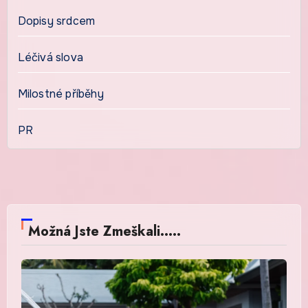
Dopisy srdcem
Léčivá slova
Milostné příběhy
PR
Možná Jste Zmeškali.....