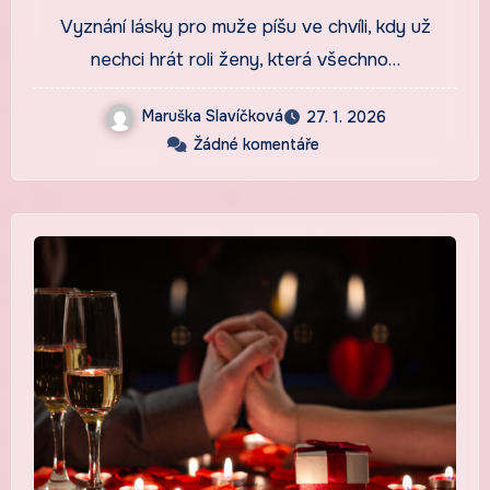
jsem přestala být statečná
Vyznání lásky pro muže píšu ve chvíli, kdy už
nechci hrát roli ženy, která všechno…
Maruška Slavíčková
27. 1. 2026
Žádné komentáře