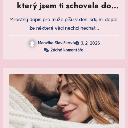
který jsem ti schovala do
knihy na nočním stolku
Milostný dopis pro muže píšu v den, kdy mi dojde,
že některé věci nechci nechat…
Maruška Slavíčková
3. 2. 2026
Žádné komentáře