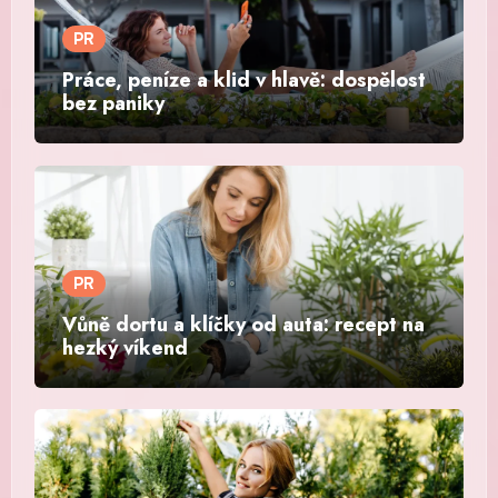
PR
Práce, peníze a klid v hlavě: dospělost
bez paniky
PR
Vůně dortu a klíčky od auta: recept na
hezký víkend