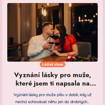
Léčivá slova
Vyznání lásky pro muže,
které jsem ti napsala na
lístek do peněženky
Vyznání lásky pro muže píšu v době, kdy už
nechci schovávat něhu jen do drobných…