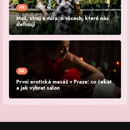
PR
Muž, stroj a míra: o věcech, které nás
definují
PR
První erotická masáž v Praze: co čekat
a jak vybrat salon