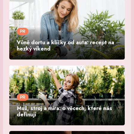
PR
Vůně dortu a klíčky od auta: recept na
hezký víkend
PR
Muž, stroj a míra: o věcech, které nás
definují