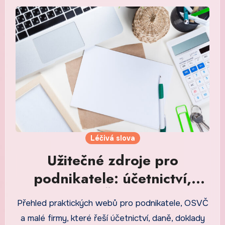
Léčivá slova
Užitečné zdroje pro
podnikatele: účetnictví,
daně, OSVČ a regionální
Přehled praktických webů pro podnikatele, OSVČ
podnikání
a malé firmy, které řeší účetnictví, daně, doklady