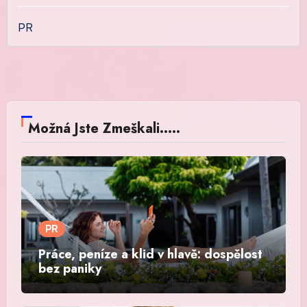
PR
Možná Jste Zmeškali.....
PR
Práce, peníze a klid v hlavě: dospělost
bez paniky