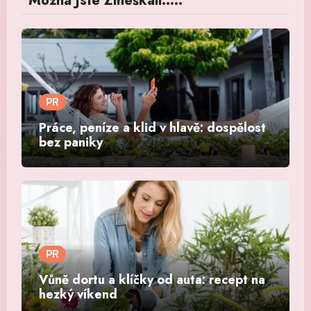
Možná Jste Zmeškali.....
PR
Práce, peníze a klid v hlavě: dospělost
bez paniky
PR
Vůně dortu a klíčky od auta: recept na
hezký víkend