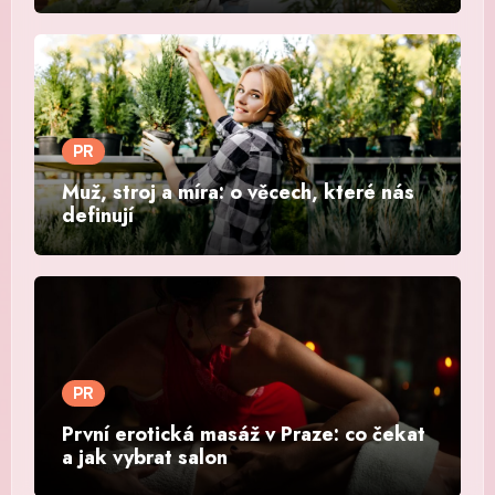
PR
Muž, stroj a míra: o věcech, které nás
definují
PR
První erotická masáž v Praze: co čekat
a jak vybrat salon