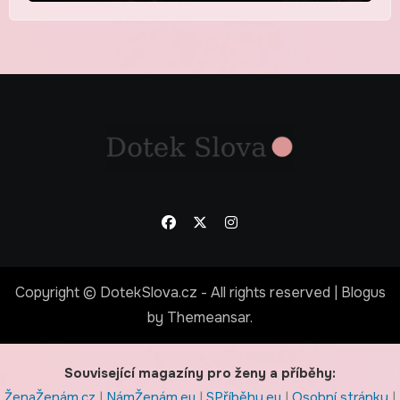
Copyright © DotekSlova.cz - All rights reserved
|
Blogus
by
Themeansar
.
Související magazíny pro ženy a příběhy:
ŽenaŽenám.cz
|
NámŽenám.eu
|
SPříběhy.eu
|
Osobní stránky
|