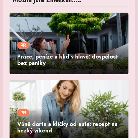
Možná Jste Zmeškali.....
PR
Práce, peníze a klid v hlavě: dospělost
bez paniky
PR
Vůně dortu a klíčky od auta: recept na
hezký víkend