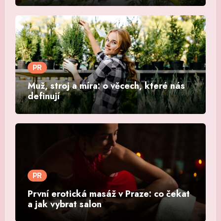
PR
Muž, stroj a míra: o věcech, které nás
definují
PR
První erotická masáž v Praze: co čekat
a jak vybrat salon