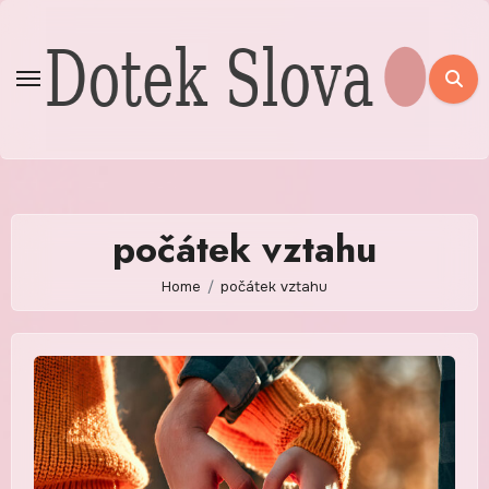
Skip
to
content
počátek vztahu
Home
počátek vztahu