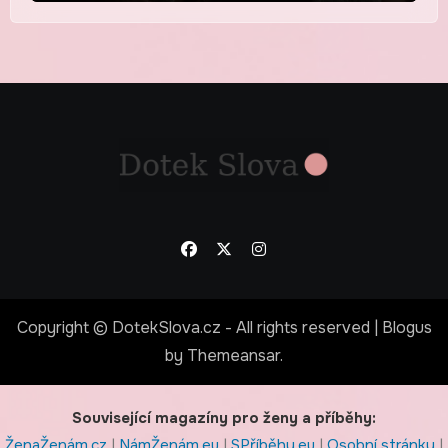
Copyright © DotekSlova.cz - All rights reserved
|
Blogus
by
Themeansar
.
Související magazíny pro ženy a příběhy:
ŽenaŽenám.cz
|
NámŽenám.eu
|
SPříběhy.eu
|
Osobní stránky
|