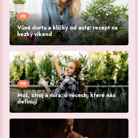
PR
Vůně dortu a klíčky od auta: recept na
hezký víkend
PR
Muž, stroj a míra: o věcech, které nás
definují