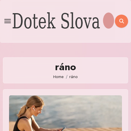
Skip
to
content
ráno
Home
ráno