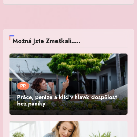
Možná Jste Zmeškali.....
PR
Práce, peníze a klid v hlavě: dospělost
bez paniky