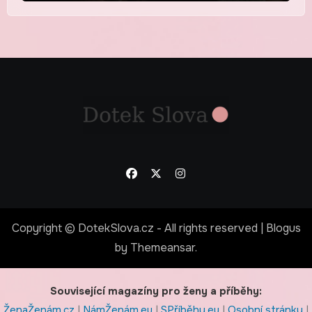
Copyright © DotekSlova.cz - All rights reserved
|
Blogus
by
Themeansar
.
Související magazíny pro ženy a příběhy:
ŽenaŽenám.cz
|
NámŽenám.eu
|
SPříběhy.eu
|
Osobní stránky
|