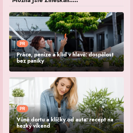
Možná Jste Zmeškali.....
PR
Práce, peníze a klid v hlavě: dospělost
bez paniky
PR
Vůně dortu a klíčky od auta: recept na
hezký víkend