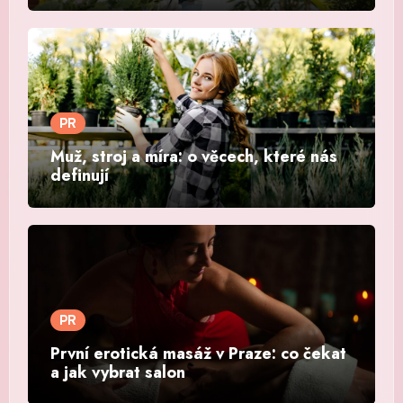
PR
Muž, stroj a míra: o věcech, které nás
definují
PR
První erotická masáž v Praze: co čekat
a jak vybrat salon