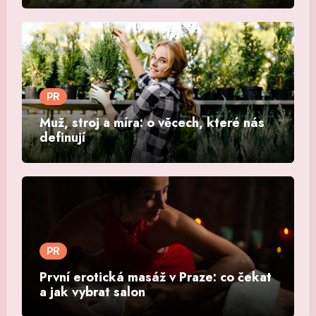
PR
Muž, stroj a míra: o věcech, které nás
definují
PR
První erotická masáž v Praze: co čekat
a jak vybrat salon