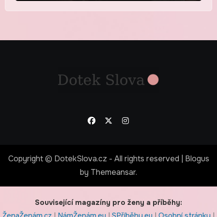
Copyright © DotekSlova.cz - All rights reserved
|
Blogus
by
Themeansar
.
Související magazíny pro ženy a příběhy:
ŽenaŽenám.cz
|
NámŽenám.eu
|
SPříběhy.eu
|
Osobní stránky
|