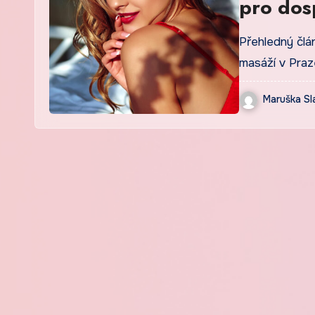
pro dos
Přehledný člá
masáží v Praz
Maruška Sl