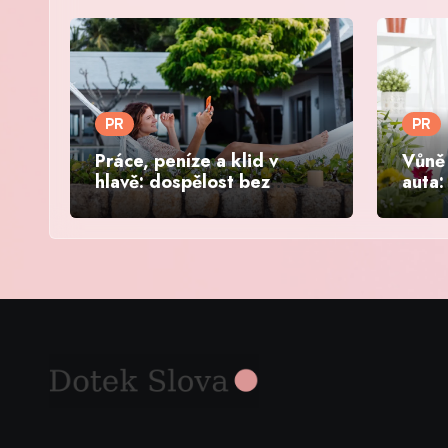
PR
PR
Práce, peníze a klid v
Vůně 
hlavě: dospělost bez
auta:
paniky
víke