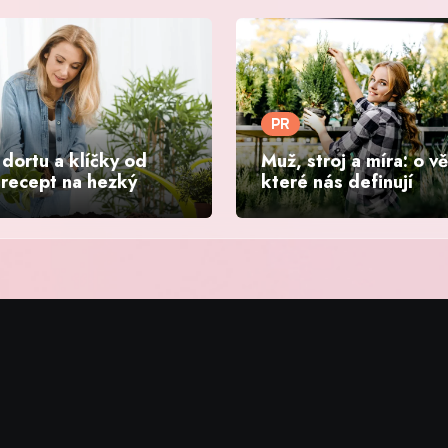
PR
dortu a klíčky od
Muž, stroj a míra: o v
 recept na hezký
které nás definují
nd