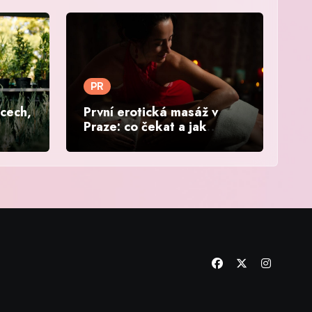
PR
ěcech,
První erotická masáž v
Praze: co čekat a jak
vybrat salon