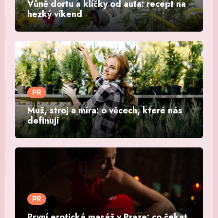
Vůně dortu a klíčky od auta: recept na
hezký víkend
PR
Muž, stroj a míra: o věcech, které nás
definují
PR
První erotická masáž v Praze: co čekat