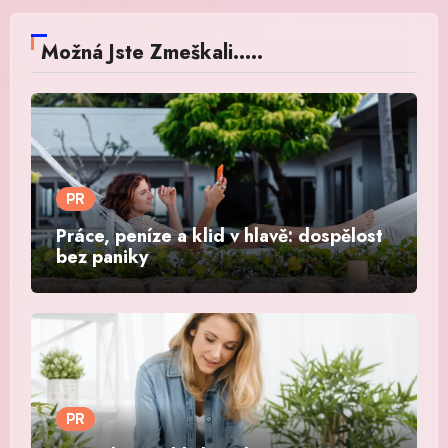
Možná Jste Zmeškali.....
PR
Práce, peníze a klid v hlavě: dospělost
bez paniky
PR