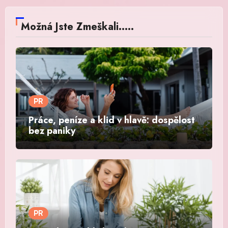
Možná Jste Zmeškali.....
PR
Práce, peníze a klid v hlavě: dospělost
bez paniky
PR