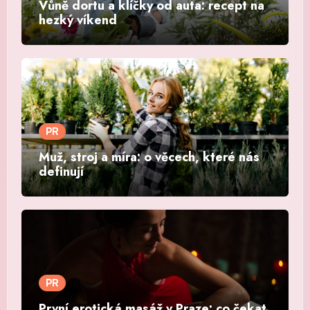
Vůně dortu a klíčky od auta: recept na
hezký víkend
PR
Muž, stroj a míra: o věcech, které nás
definují
PR
První erotická masáž v Praze: co čekat