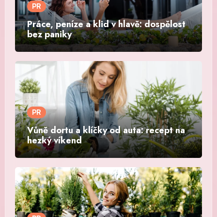
PR
Práce, peníze a klid v hlavě: dospělost
bez paniky
PR
Vůně dortu a klíčky od auta: recept na
hezký víkend