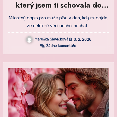
který jsem ti schovala do
knihy na nočním stolku
Milostný dopis pro muže píšu v den, kdy mi dojde,
že některé věci nechci nechat…
Maruška Slavíčková
3. 2. 2026
Žádné komentáře