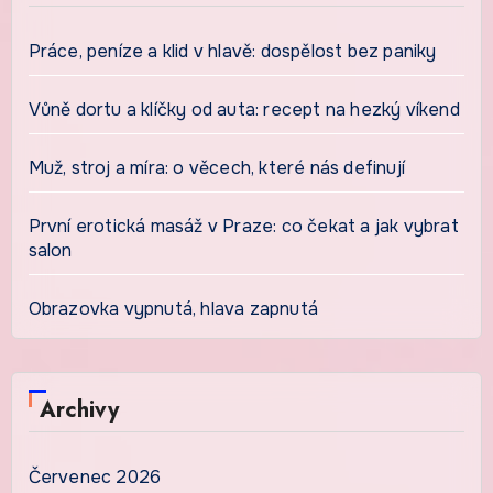
Práce, peníze a klid v hlavě: dospělost bez paniky
Vůně dortu a klíčky od auta: recept na hezký víkend
Muž, stroj a míra: o věcech, které nás definují
První erotická masáž v Praze: co čekat a jak vybrat
salon
Obrazovka vypnutá, hlava zapnutá
Archivy
Červenec 2026