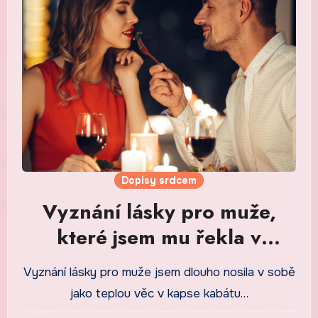
Dopisy srdcem
Vyznání lásky pro muže,
které jsem mu řekla v
kuchyni u světla lampy
Vyznání lásky pro muže jsem dlouho nosila v sobě
jako teplou věc v kapse kabátu…