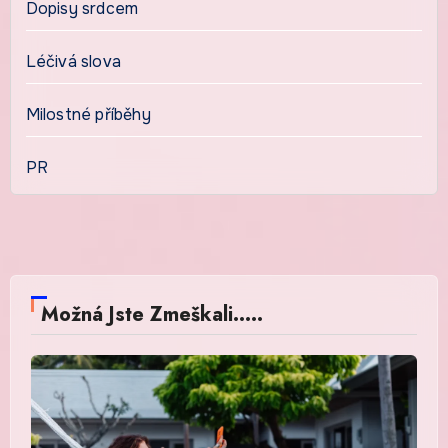
Dopisy srdcem
Léčivá slova
Milostné příběhy
PR
Možná Jste Zmeškali.....