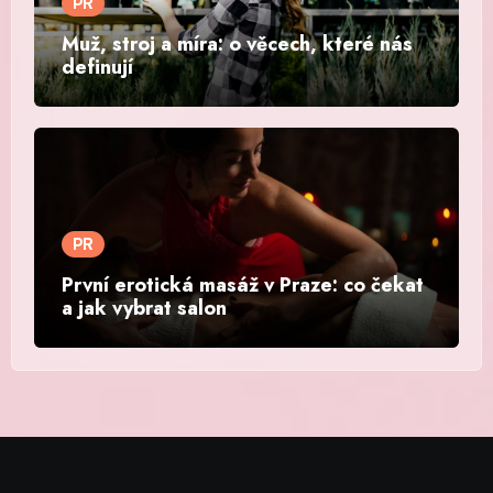
PR
Muž, stroj a míra: o věcech, které nás
definují
PR
První erotická masáž v Praze: co čekat
a jak vybrat salon