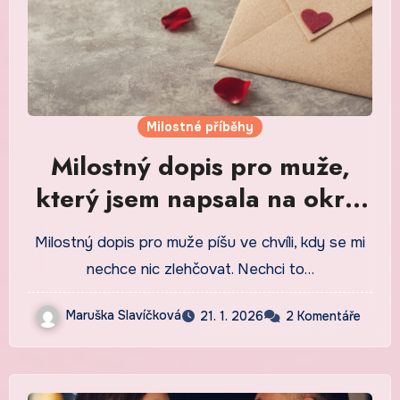
Milostné příběhy
Milostný dopis pro muže,
který jsem napsala na okraj
obyčejného dne
Milostný dopis pro muže píšu ve chvíli, kdy se mi
nechce nic zlehčovat. Nechci to…
Maruška Slavíčková
21. 1. 2026
2 Komentáře