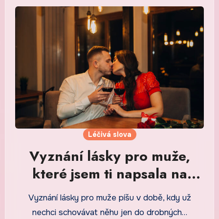
Léčivá slova
Vyznání lásky pro muže,
které jsem ti napsala na
lístek do peněženky
Vyznání lásky pro muže píšu v době, kdy už
nechci schovávat něhu jen do drobných…