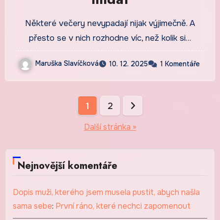
Některé večery nevypadají nijak výjimečně. A
přesto se v nich rozhodne víc, než kolik si…
Maruška Slavíčková
10. 12. 2025
1 Komentáře
Stránkování
1
2
příspěvků
Další stránka »
Nejnovější komentáře
Dopis muži, kterého jsem musela pustit, abych našla
sama sebe
:
První ráno, které nechci zapomenout