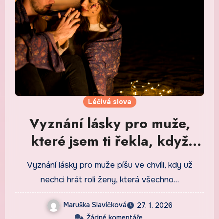
Léčivá slova
Vyznání lásky pro muže,
které jsem ti řekla, když
jsem přestala být statečná
Vyznání lásky pro muže píšu ve chvíli, kdy už
nechci hrát roli ženy, která všechno…
Maruška Slavíčková
27. 1. 2026
Žádné komentáře