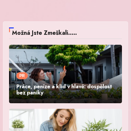
Možná Jste Zmeškali.....
PR
Práce, peníze a klid v hlavě: dospělost
bez paniky