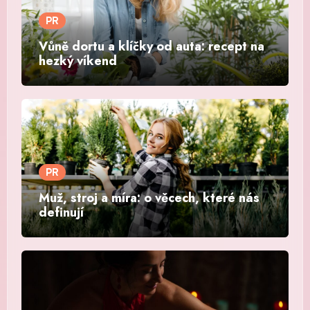
PR
Vůně dortu a klíčky od auta: recept na
hezký víkend
PR
Muž, stroj a míra: o věcech, které nás
definují