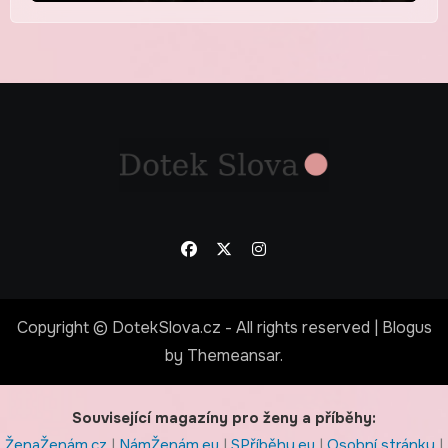
Copyright © DotekSlova.cz - All rights reserved
|
Blogus
by
Themeansar
.
Související magazíny pro ženy a příběhy:
ŽenaŽenám.cz
|
NámŽenám.eu
|
SPříběhy.eu
|
Osobní stránky
|