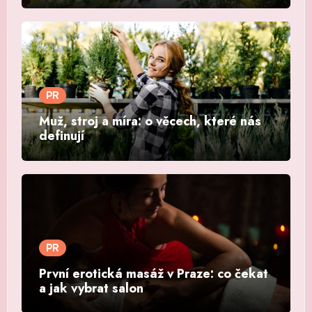
PR
Muž, stroj a míra: o věcech, které nás
definují
PR
První erotická masáž v Praze: co čekat
a jak vybrat salon