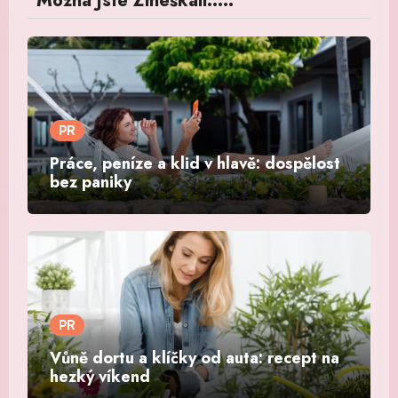
Možná Jste Zmeškali.....
PR
Práce, peníze a klid v hlavě: dospělost
bez paniky
PR
Vůně dortu a klíčky od auta: recept na
hezký víkend