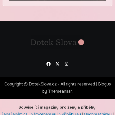
Copyright © DotekSlova.cz - All rights reserved
|
Blogus
by
Themeansar
.
Související magazíny pro ženy a příběhy:
ŽenaŽenám.cz
|
NámŽenám.eu
|
SPříběhy.eu
|
Osobní stránky
|