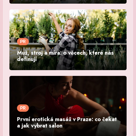
PR
Muž, stroj a míra: o věcech, které nás
definují
PR
První erotická masáž v Praze: co čekat
a jak vybrat salon