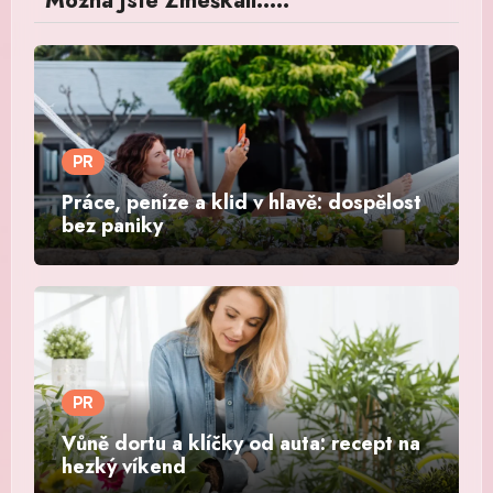
Možná Jste Zmeškali.....
PR
Práce, peníze a klid v hlavě: dospělost
bez paniky
PR
Vůně dortu a klíčky od auta: recept na
hezký víkend