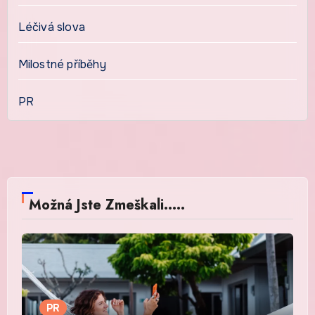
Léčivá slova
Milostné příběhy
PR
Možná Jste Zmeškali.....
PR