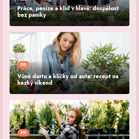
Práce, peníze a klid v hlavě: dospělost
bez paniky
PR
Vůně dortu a klíčky od auta: recept na
hezký víkend
PR