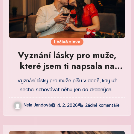
Léčivá slova
Vyznání lásky pro muže,
které jsem ti napsala na
lístek do peněženky
Vyznání lásky pro muže píšu v době, kdy už
nechci schovávat něhu jen do drobných…
Nela Jandová
4. 2. 2026
Žádné komentáře