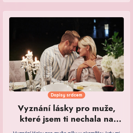
Dopisy srdcem
Vyznání lásky pro muže,
které jsem ti nechala na
stole vedle hrnku