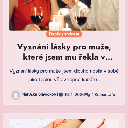
Dopisy srdcem
Vyznání lásky pro muže,
které jsem mu řekla v
kuchyni u světla lampy
Vyznání lásky pro muže jsem dlouho nosila v sobě
jako teplou věc v kapse kabátu…
Maruška Slavíčková
16. 1. 2026
1 Komentáře