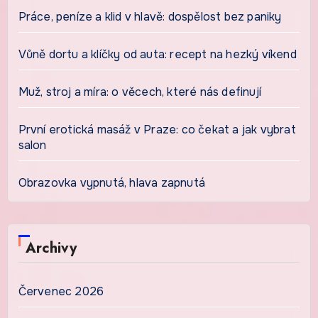
Práce, peníze a klid v hlavě: dospělost bez paniky
Vůně dortu a klíčky od auta: recept na hezký víkend
Muž, stroj a míra: o věcech, které nás definují
První erotická masáž v Praze: co čekat a jak vybrat
salon
Obrazovka vypnutá, hlava zapnutá
Archivy
Červenec 2026