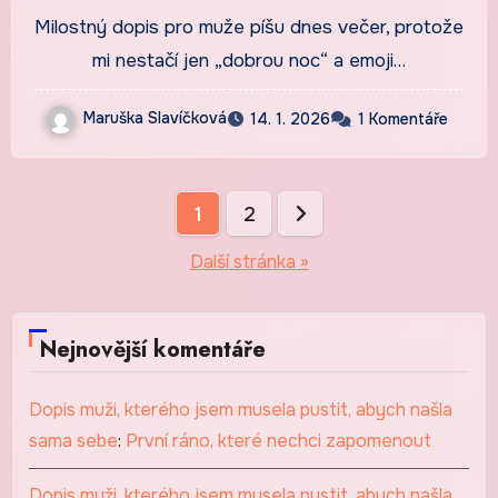
Milostný dopis pro muže píšu dnes večer, protože
mi nestačí jen „dobrou noc“ a emoji…
Maruška Slavíčková
14. 1. 2026
1 Komentáře
Stránkování
1
2
příspěvků
Další stránka »
Nejnovější komentáře
Dopis muži, kterého jsem musela pustit, abych našla
sama sebe
:
První ráno, které nechci zapomenout
Dopis muži, kterého jsem musela pustit, abych našla