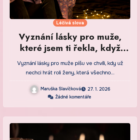
Léčivá slova
Vyznání lásky pro muže,
které jsem ti řekla, když
jsem přestala být statečná
Vyznání lásky pro muže píšu ve chvíli, kdy už
nechci hrát roli ženy, která všechno…
Maruška Slavíčková
27. 1. 2026
Žádné komentáře