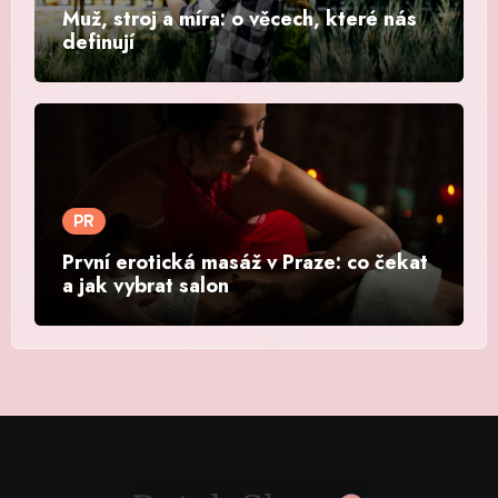
Muž, stroj a míra: o věcech, které nás
definují
PR
První erotická masáž v Praze: co čekat
a jak vybrat salon