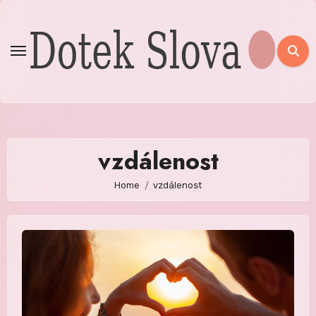
Skip
to
content
vzdálenost
Home
vzdálenost