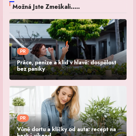
Možná Jste Zmeškali.....
PR
Práce, peníze a klid v hlavě: dospělost
bez paniky
PR
Vůně dortu a klíčky od auta: recept na
hezký víkend