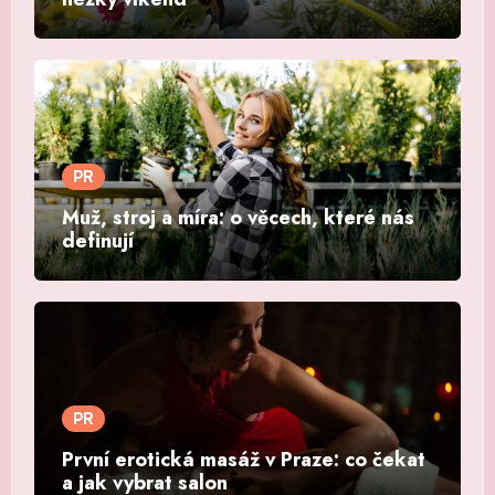
PR
Muž, stroj a míra: o věcech, které nás
definují
PR
První erotická masáž v Praze: co čekat
a jak vybrat salon