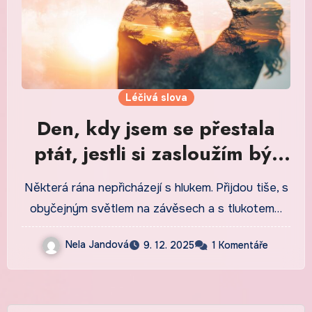
Léčivá slova
Den, kdy jsem se přestala
ptát, jestli si zasloužím být
šťastná
Některá rána nepřicházejí s hlukem. Přijdou tiše, s
obyčejným světlem na závěsech a s tlukotem…
Nela Jandová
9. 12. 2025
1 Komentáře