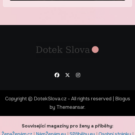
Copyright © DotekSlova.cz - All rights reserved
|
Blogus
by
Themeansar
.
Související magazíny pro ženy a příběhy:
ŽenaŽenám.cz
|
NámŽenám.eu
|
SPříběhy.eu
|
Osobní stránky
|