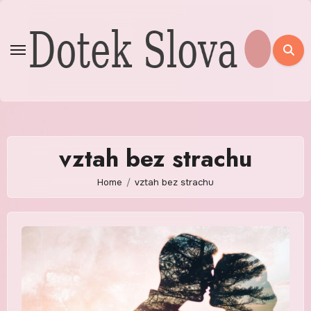
Skip
to
content
vztah bez strachu
Home
vztah bez strachu