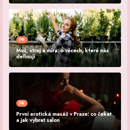
PR
Muž, stroj a míra: o věcech, které nás
definují
PR
První erotická masáž v Praze: co čekat
a jak vybrat salon