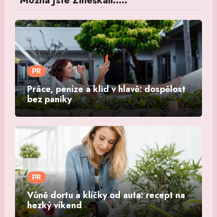
Možná Jste Zmeškali.....
PR
Práce, peníze a klid v hlavě: dospělost
bez paniky
PR
Vůně dortu a klíčky od auta: recept na
hezký víkend