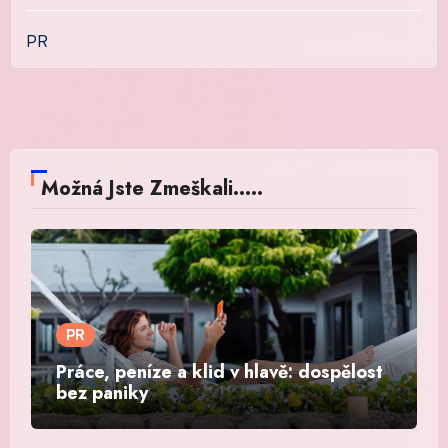
PR
Možná Jste Zmeškali.....
PR
Práce, peníze a klid v hlavě: dospělost
bez paniky