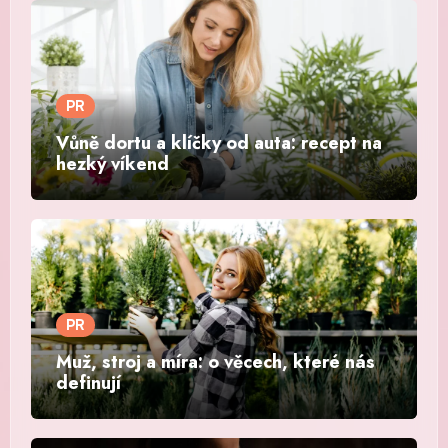
PR
Vůně dortu a klíčky od auta: recept na
hezký víkend
PR
Muž, stroj a míra: o věcech, které nás
definují