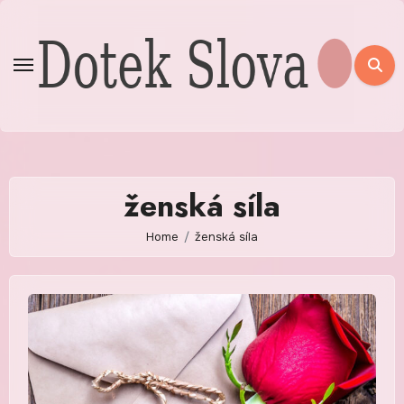
Skip
to
content
ženská síla
Home
ženská síla