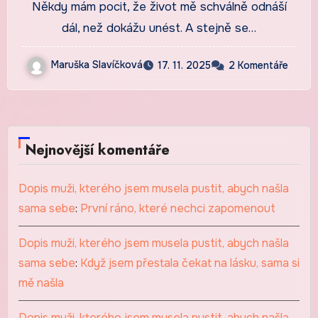
Někdy mám pocit, že život mě schválně odnáší
dál, než dokážu unést. A stejně se…
Maruška Slavíčková
17. 11. 2025
2 Komentáře
Nejnovější komentáře
Dopis muži, kterého jsem musela pustit, abych našla
sama sebe
:
První ráno, které nechci zapomenout
Dopis muži, kterého jsem musela pustit, abych našla
sama sebe
:
Když jsem přestala čekat na lásku, sama si
mě našla
Dopis muži, kterého jsem musela pustit, abych našla