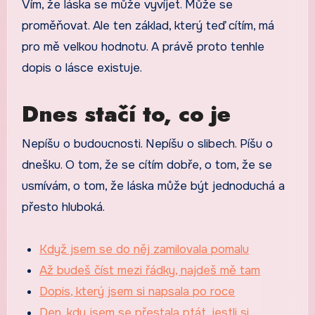
Vím, že láska se může vyvíjet. Může se
proměňovat. Ale ten základ, který teď cítím, má
pro mě velkou hodnotu. A právě proto tenhle
dopis o lásce existuje.
Dnes stačí to, co je
Nepíšu o budoucnosti. Nepíšu o slibech. Píšu o
dnešku. O tom, že se cítím dobře, o tom, že se
usmívám, o tom, že láska může být jednoduchá a
přesto hluboká.
Když jsem se do něj zamilovala pomalu
Až budeš číst mezi řádky, najdeš mě tam
Dopis, který jsem si napsala po roce
Den, kdy jsem se přestala ptát, jestli si