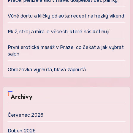
Práce, peníze a klid v hlavě: dospělost bez paniky
Vůně dortu a klíčky od auta: recept na hezký víkend
Muž, stroj a míra: o věcech, které nás definují
První erotická masáž v Praze: co čekat a jak vybrat
salon
Obrazovka vypnutá, hlava zapnutá
Archivy
Červenec 2026
Duben 2026