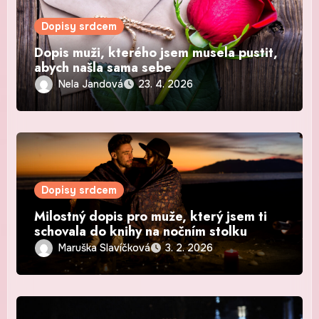
Dopisy srdcem
Dopis muži, kterého jsem musela pustit,
abych našla sama sebe
Nela Jandová
23. 4. 2026
Dopisy srdcem
Milostný dopis pro muže, který jsem ti
schovala do knihy na nočním stolku
Maruška Slavíčková
3. 2. 2026