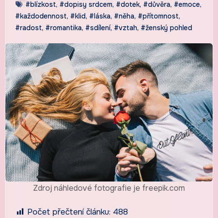
#blízkost
,
#dopisy srdcem
,
#dotek
,
#důvěra
,
#emoce
,
#každodennost
,
#klid
,
#láska
,
#něha
,
#přítomnost
,
#radost
,
#romantika
,
#sdílení
,
#vztah
,
#ženský pohled
Zdroj náhledové fotografie je freepik.com
Počet přečtení článku:
488