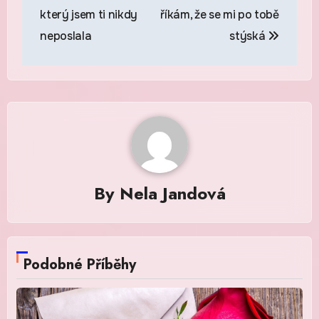
pro
který jsem ti nikdy
říkám, že se mi po tobě
příspěvek
neposlala
stýská
By
Nela Jandová
Podobné Příběhy