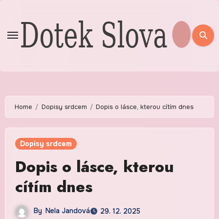
Skip
to
content
Home
Dopisy srdcem
Dopis o lásce, kterou cítím dnes
Dopisy srdcem
Dopis o lásce, kterou
cítím dnes
By
Nela Jandová
29. 12. 2025