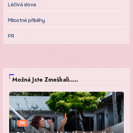
Léčivá slova
Milostné příběhy
PR
Možná Jste Zmeškali.....
PR