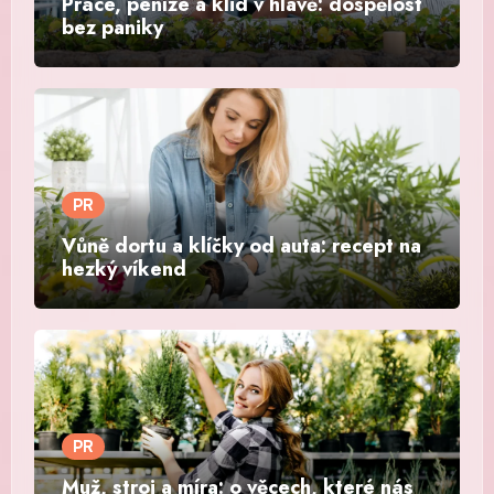
Práce, peníze a klid v hlavě: dospělost
bez paniky
PR
Vůně dortu a klíčky od auta: recept na
hezký víkend
PR
Muž, stroj a míra: o věcech, které nás