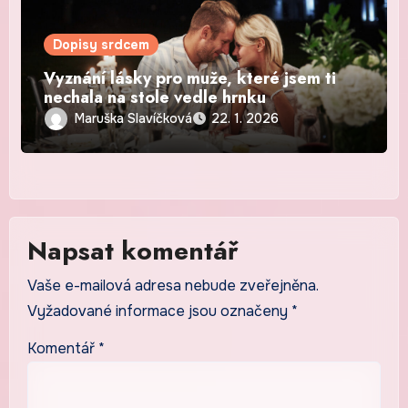
Dopisy srdcem
Vyznání lásky pro muže, které jsem ti
nechala na stole vedle hrnku
Maruška Slavíčková
22. 1. 2026
Napsat komentář
Vaše e-mailová adresa nebude zveřejněna.
Vyžadované informace jsou označeny
*
Komentář
*