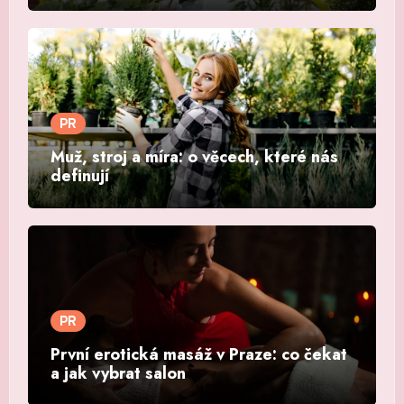
PR
Muž, stroj a míra: o věcech, které nás
definují
PR
První erotická masáž v Praze: co čekat
a jak vybrat salon