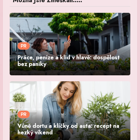
Možná Jste Zmeškali.....
PR
Práce, peníze a klid v hlavě: dospělost
bez paniky
PR
Vůně dortu a klíčky od auta: recept na
hezký víkend