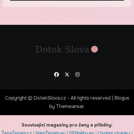
Copyright © DotekSlova.cz - All rights reserved
|
Blogus
by
Themeansar
.
Související magazíny pro ženy a příběhy:
ŽenaŽenám.cz
|
NámŽenám.eu
|
SPříběhy.eu
|
Osobní stránky
|