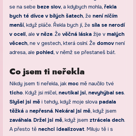
se na sebe
beze slov
, a kdybych mohla,
řekla
bych té dívce v bílých šatech
, že
není ničím
menší
, když pláče. Řekla bych jí, že
síla se nerodí
v oceli
, ale
v něze
. Že
věčná láska
žije v
malých
věcech
, ne v gestech, která oslní. Že
domov
není
adresa, ale
pohled
, v němž se přestaneš bát.
Co jsem ti neřekla
Nikdy jsem ti neřekla, jak
moc
mě naučilo tvé
ticho
. Když jsi mlčel,
neutíkal jsi
,
nevyhýbal ses
.
Slyšel jsi mě
i tehdy, když moje slova
padala
těžká
a
nepřesná
.
Nekáral jsi mě
, když jsem
zaváhala
.
Držel jsi mě
, když jsem
ztrácela dech
.
A přesto tě
nechci idealizovat
. Miluju tě i s