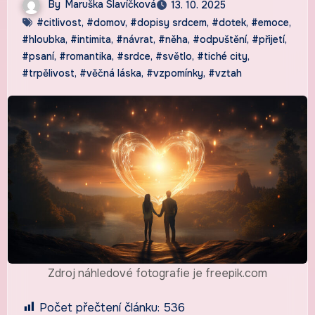
By
Maruška Slavíčková
13. 10. 2025
#citlivost
,
#domov
,
#dopisy srdcem
,
#dotek
,
#emoce
,
#hloubka
,
#intimita
,
#návrat
,
#něha
,
#odpuštění
,
#přijetí
,
#psaní
,
#romantika
,
#srdce
,
#světlo
,
#tiché city
,
#trpělivost
,
#věčná láska
,
#vzpomínky
,
#vztah
Zdroj náhledové fotografie je freepik.com
Počet přečtení článku:
536