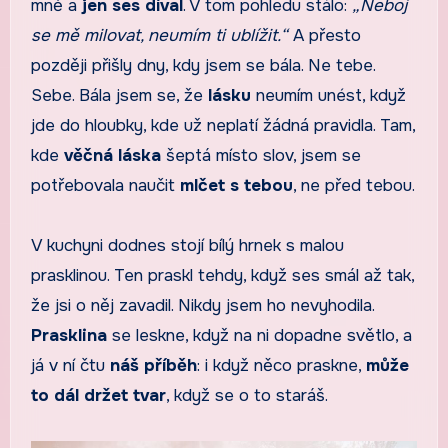
mně a
jen ses díval
. V tom pohledu stálo:
„Neboj
se mě milovat, neumím ti ublížit.“
A přesto
později přišly dny, kdy jsem se bála. Ne tebe.
Sebe. Bála jsem se, že
lásku
neumím unést, když
jde do hloubky, kde už neplatí žádná pravidla. Tam,
kde
věčná láska
šeptá místo slov, jsem se
potřebovala naučit
mlčet s tebou
, ne před tebou.
V kuchyni dodnes stojí bílý hrnek s malou
prasklinou. Ten praskl tehdy, když ses smál až tak,
že jsi o něj zavadil. Nikdy jsem ho nevyhodila.
Prasklina
se leskne, když na ni dopadne světlo, a
já v ní čtu
náš příběh
: i když něco praskne,
může
to dál držet tvar
, když se o to staráš.