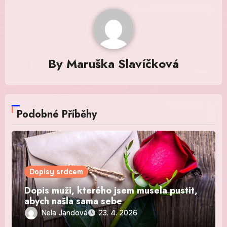
By
Maruška Slavíčková
Podobné Příběhy
Dopisy srdcem
Dopis muži, kterého jsem musela pustit,
abych našla sama sebe
Nela Jandová
23. 4. 2026