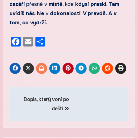
zazáří
přesně v
místě
, kde
kdysi
praskl
.
Tam
uvidíš
nás
.
Ne
v
dokonalosti
.
V pravdě.
A v
tom, co vydrží.
Facebook
Email
Share
Navigace
Dopis, který voní po
pro
dešti
příspěvek