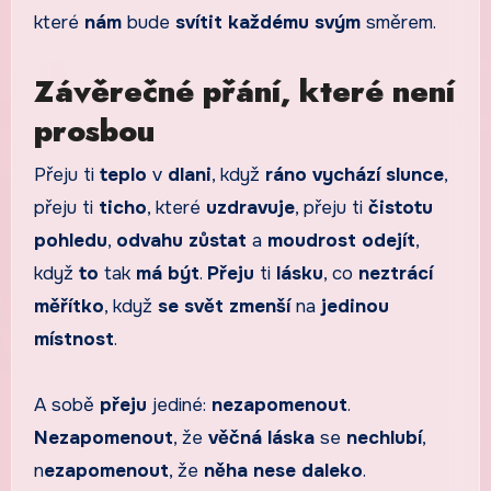
které
nám
bude
svítit
každému
svým
směrem.
Závěrečné přání, které není
prosbou
Přeju ti
teplo
v
dlani
, když
ráno
vychází
slunce
,
přeju ti
ticho
, které
uzdravuje
, přeju ti
čistotu
pohledu
,
odvahu
zůstat
a
moudrost
odejít
,
když
to
tak
má být
.
Přeju
ti
lásku
, co
neztrácí
měřítko
, když
se
svět
zmenší
na
jedinou
místnost
.
A sobě
přeju
jediné:
nezapomenout
.
Nezapomenout
, že
věčná láska
se
nechlubí
,
n
ezapomenout
, že
něha
nese
daleko
.