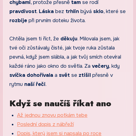
chybami
, protože přesně
tam
se rodí
pravdivost
.
Láska
bez
trhlin
bývá
sklo
, které se
rozbije
při prvním doteku života.
Chtěla jsem ti říct, že
děkuju
. Milovala jsem, jak
tvé oči zůstávaly čisté, jak tvoje ruka zůstala
pevná, když jsem slábla, a jak tvůj smích otevíral
každé ráno jako okno do světla. Za
večery
, kdy
svíčka dohořívala
a
svět
se
ztišil
přesně v
rytmu
naší řeči
.
Když se naučíš říkat ano
Až jednou znovu potkám tebe
Poslední dopis z nábřeží
Dopis, který jsem si napsala po roce