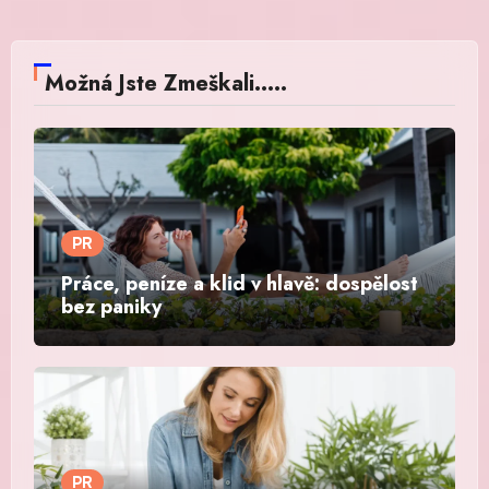
Možná Jste Zmeškali.....
PR
Práce, peníze a klid v hlavě: dospělost
bez paniky
PR