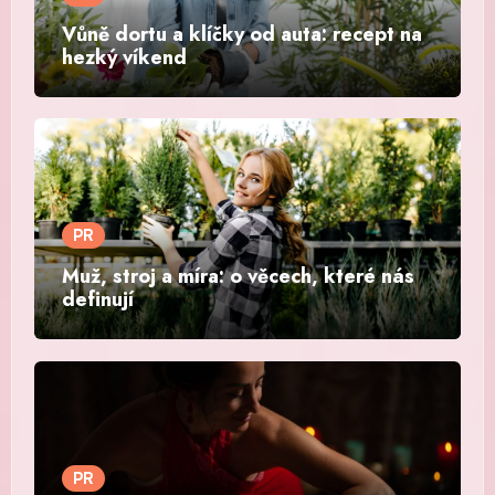
Vůně dortu a klíčky od auta: recept na
hezký víkend
PR
Muž, stroj a míra: o věcech, které nás
definují
PR