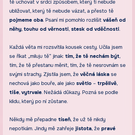
tě uchovat v srdci způsobem, který ti nebude
ubližovat, který tě nebude vázat, a přesto tě
pojmeme oba
. Psaní mi pomohlo rozlišit
vášeň od
něhy
,
touhu od věrnosti
,
stesk od vděčnosti
.
Každá věta mi rozsvítila kousek cesty. Učila jsem
se říkat „miluju tě“ jinak:
tím, že tě nechám být
,
tím, že tě přestanu měnit, tím, že tě nesrovnám se
svými strachy. Zjistila jsem, že
věčná láska
se
nechová jako bouře, ale jako
světlo
–
trpělivě
,
tiše
,
vytrvale
. Nežádá důkazy. Pozná se podle
klidu, který po ní zůstane.
Někdy mě přepadne
tíseň
, že už tě nikdy
nepotkám. Jindy mě zahřeje
jistota
, že
pravé