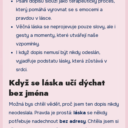
Psaní dopisu slouží jako terapeutický proces,
který pomáhá vyrovnat se s emocemi a
pravdou v lásce.
Věčná láska se neprojevuje pouze slovy, ale i
gesty a momenty, které utvářejí naše
vzpomínky.
I když dopis nemusí být nikdy odeslán,
vyjadřuje podstatu lásky, která zůstává v
srdci.
Když se láska učí dýchat
bez jména
Možná bys chtěl vědět, proč jsem ten dopis nikdy
neodeslala. Pravda je prostá:
láska
se někdy
potřebuje nadechnout
bez adresy
. Chtěla jsem si