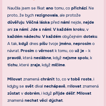
Naučila jsem se říkat
ano
tomu, co
přichází
. Ne
proto, že bych
rezignovala
, ale protože
důvěřuju
.
Věčná láska
před
námi
nejde,
nejde
ani
za námi
.
Jde s námi
.
V každém kroku
, v
každém nádechu
.
V každém
obyčejném
doteku
.
A tak,
když
dnes
píšu
tvoje
jméno
,
neprosím
o
návrat.
Prosím
o
věrnost
k tomu, co
už je
– k
pravdě
, která
neslábne
, když
nejsme spolu
, k
tichu
, které
zraje
, když
mlčíme
.
Milovat
znamená
chránit
to, co
v tobě roste
, i
kdyby se
svět
díval
nechápavě
, m
ilovat
znamená
zůstat
v
dobrém
, i když
přijde
déšť
.
Milovat
znamená
nechat
věci
dýchat
.