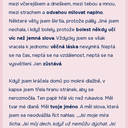
mezi včerejškem a dneškem, mezi tebou a mnou,
mezi strachem a
odvahou milovat naplno
.
Některé věty jsem škrtla, protože pálily. Jiné jsem
nechala, i když bolely, protože
bolest někdy učí
víc než jemná slova
. Vždycky jsem se však
vracela k jednomu:
věčná láska
nevymírá. Neptá
se na čas, neptá se na vzdálenost, neptá se na
vysvětlení. Jen
zůstává
.
Když jsem kráčela domů po mokré dlažbě, v
kapse jsem třela hranu stránek, aby se
nerozmočila. Ten papír hřál víc než rukavice. Měl
tvar mé dlaně. Měl
tvoje jméno
. A měl slova, která
jsem se neodvážila říct nahlas:
„Jsi moje míra
ticha. Jsi můj dech, když už nemůžu dýchat. Jsi