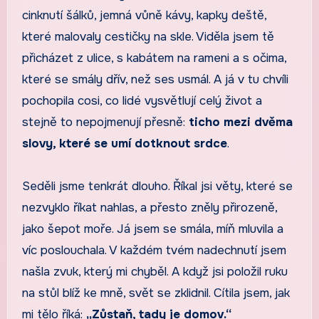
cinknutí šálků, jemná vůně kávy, kapky deště,
které malovaly cestičky na skle. Viděla jsem tě
přicházet z ulice, s kabátem na rameni a s očima,
které se smály dřív, než ses usmál. A já v tu chvíli
pochopila cosi, co lidé vysvětlují celý život a
stejně to nepojmenují přesně:
ticho mezi dvěma
slovy, které se umí dotknout srdce
.
Seděli jsme tenkrát dlouho. Říkal jsi věty, které se
nezvyklo říkat nahlas, a přesto zněly přirozeně,
jako šepot moře. Já jsem se smála, míň mluvila a
víc poslouchala. V každém tvém nadechnutí jsem
našla zvuk, který mi chyběl. A když jsi položil ruku
na stůl blíž ke mně, svět se zklidnil. Cítila jsem, jak
mi tělo říká:
„Zůstaň, tady je domov.“