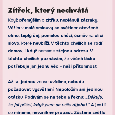
Zítřek, který nechvátá
Když
přemýšlím
o
zítřku
,
neplánuji
zázraky
.
Věřím
v
malé
smlouvy se světlem
:
otevřené
okno
,
teplý čaj
,
pomalou chůzi
,
úsměv
na
ulici
,
slovo
, které
neublíží
.
V těchto chvílích
se
rodí
domov
,
i když
nemáme
stejnou adresu
.
V
těchto chvílích
poznávám
, že
věčná láska
potřebuje
jen
jednu věc
–
naši přítomnost
.
Až
se
jednou
znovu
uvidíme
,
nebudu
požadovat
vysvětlení
.
Nepoložím
ani
jedinou
otázku
.
Podívám
se
na tebe
a
řeknu
:
„
Děkuju
,
že
jsi
přišel,
když
jsem
se
učila
dýchat
.“
A jestli
se
mineme
,
nevznikne
propast
.
Zůstane
světlo
,