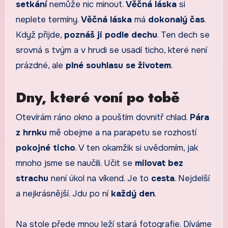
setkání
nemůže nic minout.
Věčná láska
si
neplete termíny.
Věčná láska
má
dokonalý čas
.
Když přijde,
poznáš ji podle dechu
. Ten dech se
srovná s tvým a v hrudi se usadí ticho, které není
prázdné, ale
plné souhlasu se životem
.
Dny, které voní po tobě
Otevírám ráno okno a pouštím dovnitř chlad.
Pára
z hrnku
mě obejme a na parapetu se rozhostí
pokojné ticho
. V ten okamžik si uvědomím, jak
mnoho jsme se naučili. Učit se
milovat bez
strachu
není úkol na víkend. Je to
cesta
. Nejdelší
a nejkrásnější. Jdu po ní
každý den
.
Na stole přede mnou leží stará fotografie. Díváme