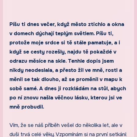
Píšu ti dnes večer, když město ztichlo a okna
v domech dýchají teplým světlem. Píšu ti,
protože moje srdce si tě stále pamatuje, a i
když se cesty rozešly, najdu tě pokaždé v
odrazu měsíce na skle. Tenhle dopis jsem
nikdy neodeslala, a přesto žil ve mně, rostl a
měnil se tak dlouho, až se proměnil v mapu k
sobě samé. A dnes ji rozkládám na stůl, abych
po ní znovu našla věčnou lásku, kterou jsi ve
mně probudil.
Vím, že se náš příběh vešel do několika let, ale v
duši trvá celé věky. Vzpomínám si na první setkání: