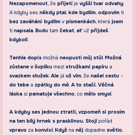
Nezapomenout
, že
přijetí
je
vyšší
tvar
odvahy
.
A kdyby ses
někdy
ptal
,
kde
bydlím
,
odpovím
ti
bez zaváhání
:
bydlím
v
písmenkách
, která
jsem
ti
napsala
.
Budu
tam
čekat
,
ať
už
přijdeš
kdykoli
.
Tenhle dopis
možná
neopustí
můj stůl
.
Možná
zůstane
v šuplíku
mezi
stružkami
papíru
a
svazkem
stužek
.
Ale
já
už vím
, že
našel
cestu
–
do
tebe
a
zpátky
do
mě
.
A to stačí.
Věčná
láska
si
pamatuje
všechno
, co
mělo
smysl
.
A kdyby ses jednou ztratil, vzpomeň si prosím
na ten bílý hrnek s prasklinou.
Stojí
pořád
vpravo
za
konvicí
.
Když
na
něj
dopadne
světlo
,