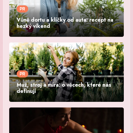
PR
Vůně dortu a klíčky od auta: recept na
hezký víkend
PR
Muž, stroj a míra: o věcech, které nás
definují