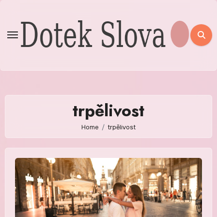
Skip
to
content
trpělivost
Home
trpělivost