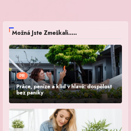
Možná Jste Zmeškali.....
PR
Práce, peníze a klid v hlavě: dospělost
bez paniky