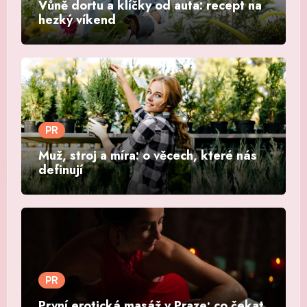
Vůně dortu a klíčky od auta: recept na
hezký víkend
PR
Muž, stroj a míra: o věcech, které nás
definují
PR
První erotická masáž v Praze: co čekat