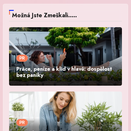
Možná Jste Zmeškali.....
PR
Práce, peníze a klid v hlavě: dospělost
bez paniky
PR