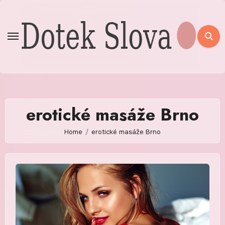
Skip
to
content
erotické masáže Brno
Home
erotické masáže Brno