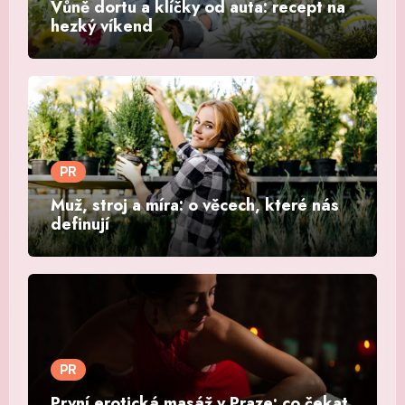
Vůně dortu a klíčky od auta: recept na
hezký víkend
PR
Muž, stroj a míra: o věcech, které nás
definují
PR
První erotická masáž v Praze: co čekat