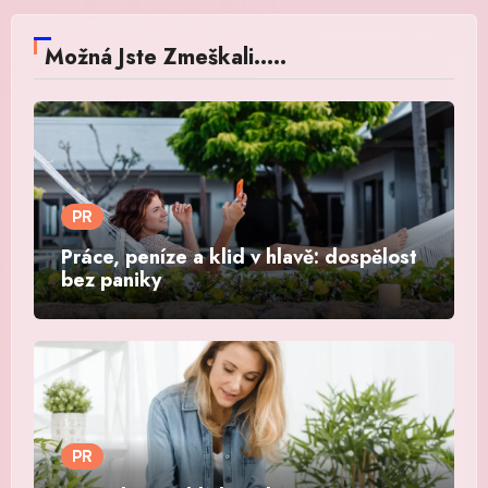
Možná Jste Zmeškali.....
PR
Práce, peníze a klid v hlavě: dospělost
bez paniky
PR