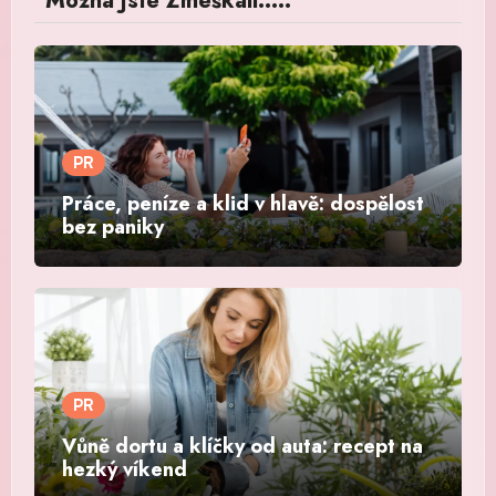
Možná Jste Zmeškali.....
PR
Práce, peníze a klid v hlavě: dospělost
bez paniky
PR
Vůně dortu a klíčky od auta: recept na
hezký víkend