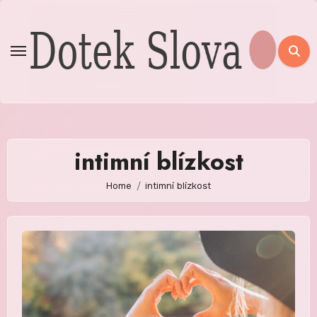
Skip
to
content
intimní blízkost
Home
intimní blízkost