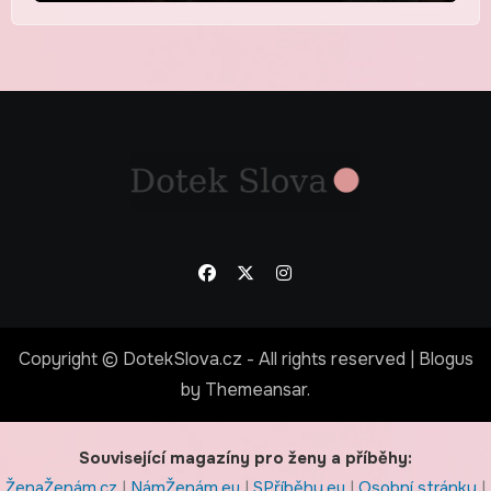
Copyright © DotekSlova.cz - All rights reserved
|
Blogus
by
Themeansar
.
Související magazíny pro ženy a příběhy:
ŽenaŽenám.cz
|
NámŽenám.eu
|
SPříběhy.eu
|
Osobní stránky
|