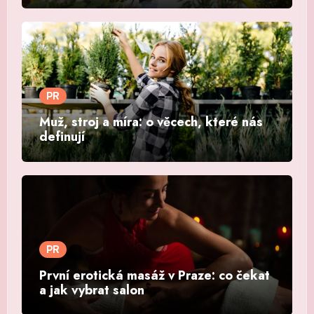
PR
Muž, stroj a míra: o věcech, které nás
definují
PR
První erotická masáž v Praze: co čekat
a jak vybrat salon