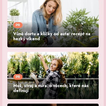
PR
Vůně dortu a klíčky od auta: recept na
hezký víkend
PR
Muž, stroj a míra: o věcech, které nás
definují