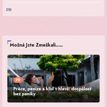
PR
Možná Jste Zmeškali.....
PR
Práce, peníze a klid v hlavě: dospělost
bez paniky