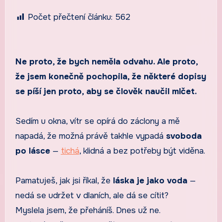
Počet přečtení článku:
562
Ne proto, že bych neměla odvahu. Ale proto,
že jsem konečně pochopila, že některé dopisy
se píší jen proto, aby se člověk naučil mlčet.
Sedím u okna, vítr se opírá do záclony a mě
napadá, že možná právě takhle vypadá
svoboda
po lásce
—
tichá
, klidná a bez potřeby být viděna.
Pamatuješ, jak jsi říkal, že
láska je jako voda
—
nedá se udržet v dlaních, ale dá se cítit?
Myslela jsem, že přeháníš. Dnes už ne.