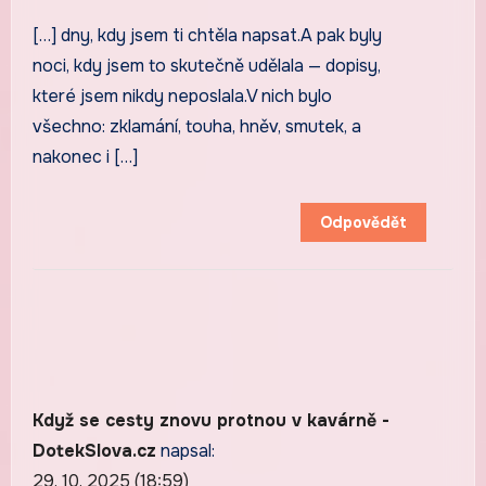
[…] dny, kdy jsem ti chtěla napsat.A pak byly
noci, kdy jsem to skutečně udělala — dopisy,
které jsem nikdy neposlala.V nich bylo
všechno: zklamání, touha, hněv, smutek, a
nakonec i […]
Odpovědět
Když se cesty znovu protnou v kavárně -
DotekSlova.cz
napsal:
29. 10. 2025 (18:59)