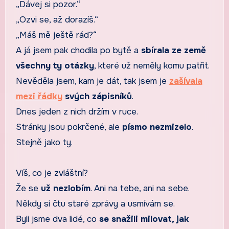
„Dávej si pozor.“
„Ozvi se, až dorazíš.“
„Máš mě ještě rád?“
A já jsem pak chodila po bytě a
sbírala ze země
všechny ty otázky
, které už neměly komu patřit.
Nevěděla jsem, kam je dát, tak jsem je
zašívala
mezi řádky
svých zápisníků
.
Dnes jeden z nich držím v ruce.
Stránky jsou pokrčené, ale
písmo nezmizelo
.
Stejně jako ty.
Víš, co je zvláštní?
Že se
už nezlobím
. Ani na tebe, ani na sebe.
Někdy si čtu staré zprávy a usmívám se.
Byli jsme dva lidé, co
se snažili milovat, jak