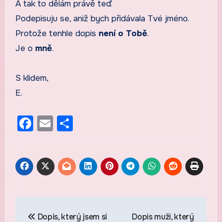
A tak to dělám právě teď.
Podepisuju se, aniž bych přidávala Tvé jméno.
Protože tenhle dopis
není o Tobě
.
Je o
mně
.
S klidem,
E.
Facebook
Email
Share
Navigace
Dopis, který jsem si
Dopis muži, který