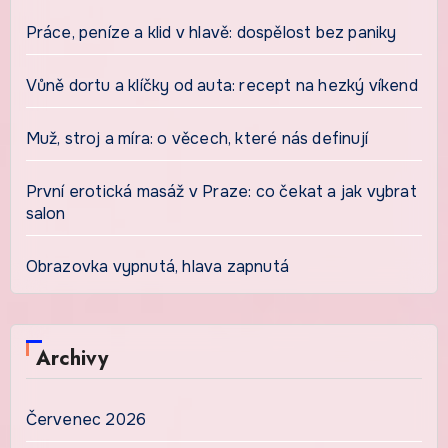
Práce, peníze a klid v hlavě: dospělost bez paniky
Vůně dortu a klíčky od auta: recept na hezký víkend
Muž, stroj a míra: o věcech, které nás definují
První erotická masáž v Praze: co čekat a jak vybrat
salon
Obrazovka vypnutá, hlava zapnutá
Archivy
Červenec 2026