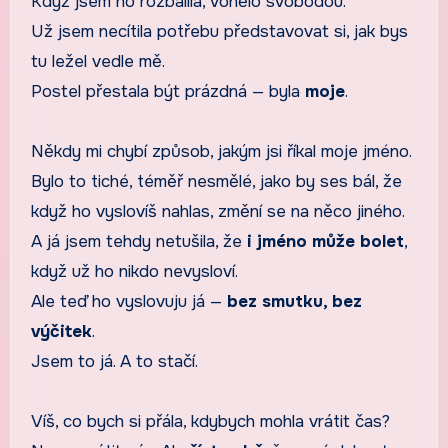
Když jsem ho rozbalila, vonělo svobodou.
Už jsem necítila potřebu představovat si, jak bys
tu ležel vedle mě.
Postel přestala být prázdná — byla
moje
.
Někdy mi chybí způsob, jakým jsi říkal moje jméno.
Bylo to tiché, téměř nesmělé, jako by ses bál, že
když ho vyslovíš nahlas, změní se na něco jiného.
A já jsem tehdy netušila, že
i jméno může bolet
,
když už ho nikdo nevysloví.
Ale teď ho vyslovuju já —
bez smutku, bez
výčitek
.
Jsem to já. A to stačí.
Víš, co bych si přála, kdybych mohla vrátit čas?