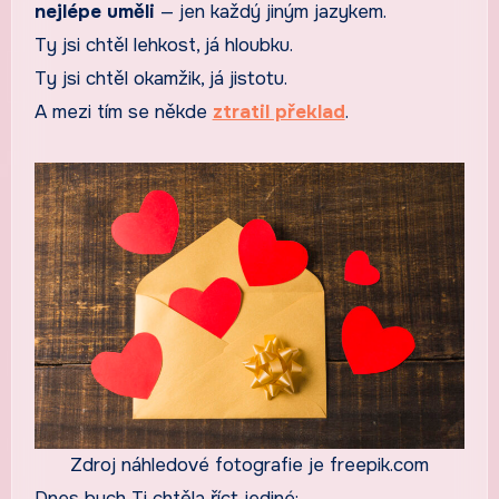
nejlépe uměli
— jen každý jiným jazykem.
Ty jsi chtěl lehkost, já hloubku.
Ty jsi chtěl okamžik, já jistotu.
A mezi tím se někde
ztratil překlad
.
Zdroj náhledové fotografie je freepik.com
Dnes bych Ti chtěla říct jediné: