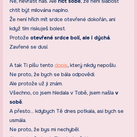
Ne, nevrátit nás. Ale
říct sobě
, že není slabost
chtít být milována naplno.
Že není hřích mít srdce otevřené dokořán, ani
když tím riskuješ bolest.
Protože
otevřené srdce bolí, ale i dýchá
.
Zavřené se dusí.
A tak Ti píšu tento
dopis
, který nikdy nepošlu.
Ne proto, že bych se bála odpovědi.
Ale protože už ji znám.
Všechno, co jsem hledala v Tobě, jsem našla
v
sobě
.
A přesto… kdybych Tě dnes potkala, asi bych se
usmála.
Ne proto, že bys mi nechyběl.