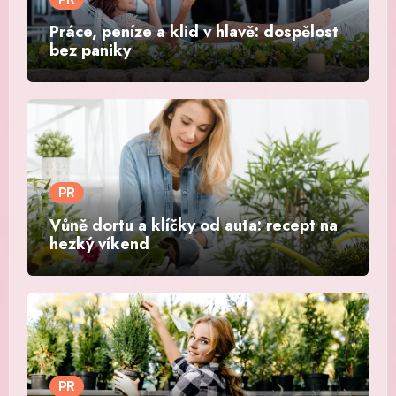
Práce, peníze a klid v hlavě: dospělost
bez paniky
PR
Vůně dortu a klíčky od auta: recept na
hezký víkend
PR