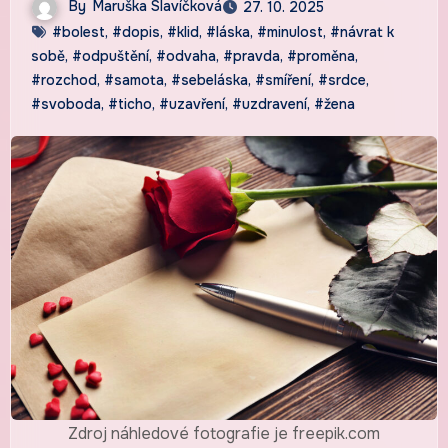
By
Maruška Slavíčková
27. 10. 2025
#bolest
,
#dopis
,
#klid
,
#láska
,
#minulost
,
#návrat k
sobě
,
#odpuštění
,
#odvaha
,
#pravda
,
#proměna
,
#rozchod
,
#samota
,
#sebeláska
,
#smíření
,
#srdce
,
#svoboda
,
#ticho
,
#uzavření
,
#uzdravení
,
#žena
Zdroj náhledové fotografie je freepik.com