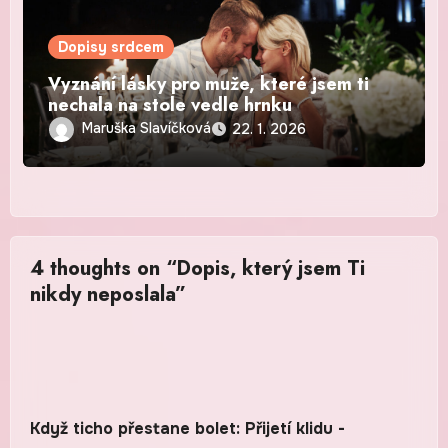
Dopisy srdcem
Vyznání lásky pro muže, které jsem ti
nechala na stole vedle hrnku
Maruška Slavíčková
22. 1. 2026
4 thoughts on “Dopis, který jsem Ti
nikdy neposlala”
Když ticho přestane bolet: Přijetí klidu -