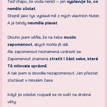
Teď chápu, že voda neničí — jen
vyplavuje to, co
nemělo zůstat
.
Stejně jako tys vyplavil mě z mých vlastních hlubin.
A já tehdy
neuměla plavat
.
Dlouho jsem věřila, že na tebe
musím
zapomenout
, abych mohla jít dál.
Ale zapomenout neznamená uzdravit se.
Zapomenout znamená
ztratit i část sebe, která
Tě milovala správně
.
A tak jsem si dovolila nezapomenout. Jen přestat
zůstávat v minulém čase.
Když jsi odešel, rozpadl se mi svět na drobné
věty: