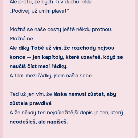
Ale proto, že bych Ti v duchu řekla:
„Podívej, už umím plavat.“
Možná se naše cesty ještě někdy protnou.
Možná ne.
Ale
díky Tobě už vím, že rozchody nejsou
konce — jen kapitoly, které uzavřeš, když se
naučíš číst mezi řádky.
A tam, mezi řádky, jsem našla sebe.
Teď už jen vím, že
láska nemusí zůstat, aby
zůstala pravdivá
.
A že někdy ten nejdůležitější dopis je ten, který
neodešleš, ale napíšeš.