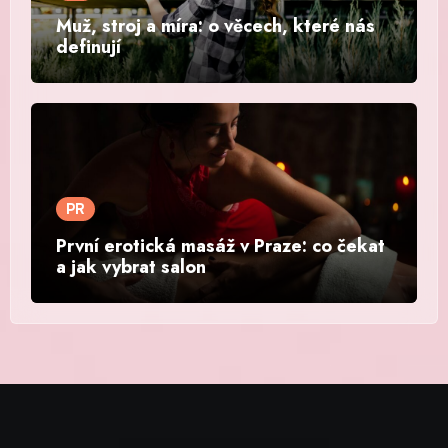
Muž, stroj a míra: o věcech, které nás
definují
PR
První erotická masáž v Praze: co čekat
a jak vybrat salon