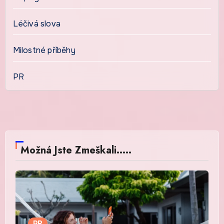
Léčivá slova
Milostné příběhy
PR
Možná Jste Zmeškali.....
PR