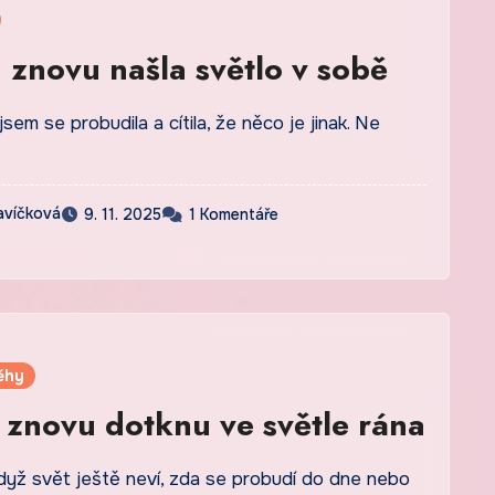
 znovu našla světlo v sobě
em se probudila a cítila, že něco je jinak. Ne
avíčková
9. 11. 2025
1 Komentáře
ěhy
ě znovu dotknu ve světle rána
dyž svět ještě neví, zda se probudí do dne nebo