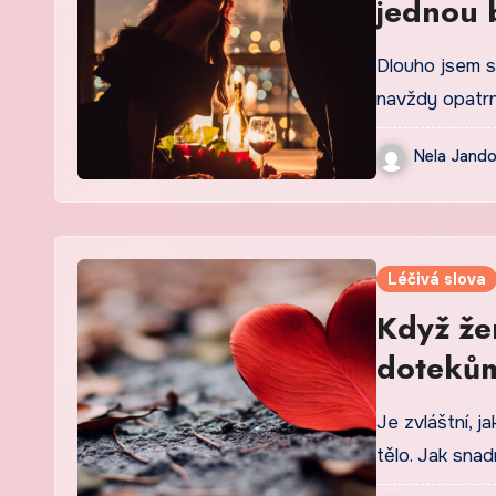
jednou 
Dlouho jsem s
navždy opatrn
Nela Jand
Léčivá slova
Když že
doteků
Je zvláštní, 
tělo. Jak sna