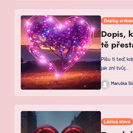
Dopisy srdce
Dopis, 
tě přest
Píšu ti teď, 
jak zní tvůj…
Maruška Sl
Léčivá slova