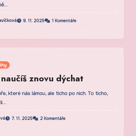
mě…
avíčková
9. 11. 2025
1 Komentáře
ěhy
 naučíš znovu dýchat
e, které nás lámou, ale ticho po nich. To ticho,
li…
ová
7. 11. 2025
2 Komentáře