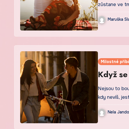
zůstane ve t
Maruška Sl
Milostné příb
Když se
Nejsou to bouř
kdy nevíš, jest
Nela Jand