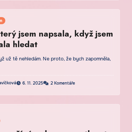
m
který jsem napsala, když jsem
ala hledat
když už tě nehledám. Ne proto, že bych zapomněla,
avíčková
6. 11. 2025
2 Komentáře