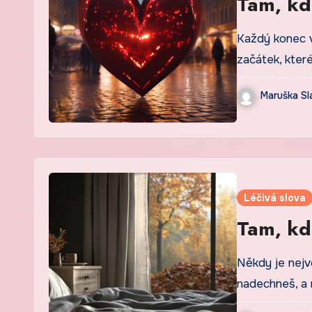
Tam, kd
Každý konec v
začátek, kter
Maruška Sl
Léčivá slova
Tam, kd
Někdy je nejv
nadechneš, a 