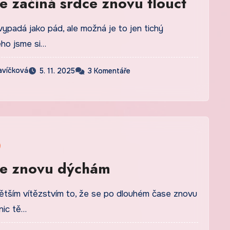
e začíná srdce znovu tlouct
ypadá jako pád, ale možná je to jen tichý
ého jsme si…
avíčková
5. 11. 2025
3 Komentáře
e znovu dýchám
ětším vítězstvím to, že se po dlouhém čase znovu
nic tě…