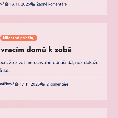
ová
18. 11. 2025
Žádné komentáře
Milostné příběhy
 vracím domů k sobě
it, že život mě schválně odnáší dál, než dokážu
ně se…
avíčková
17. 11. 2025
2 Komentáře