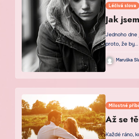
Léčivá slova
Jak jsem
Jednoho dne js
proto, že by…
Maruška Sl
Milostné příb
Až se t
Každé ráno, k