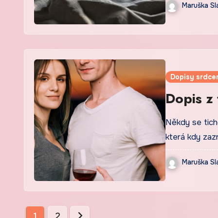
Maruška Sl
Dopisy srdce
Dopis z 
Někdy se tich
která kdy zaz
Maruška Sl
Stránkování
1
2