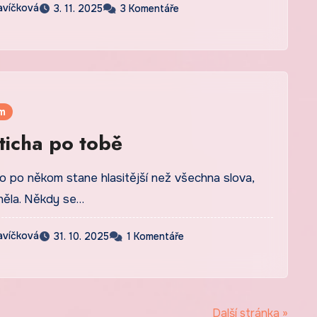
avíčková
3. 11. 2025
3 Komentáře
m
ticha po tobě
o po někom stane hlasitější než všechna slova,
něla. Někdy se…
avíčková
31. 10. 2025
1 Komentáře
Další stránka »