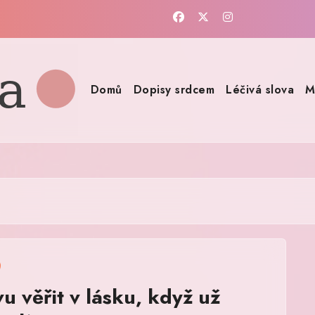
Domů
Dopisy srdcem
Léčivá slova
M
u věřit v lásku, když už