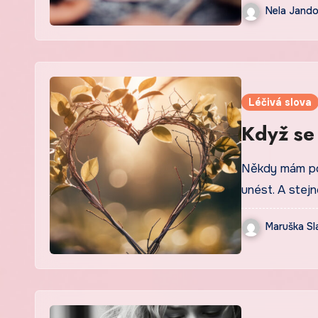
Nela Jand
Léčivá slova
Když se
Někdy mám poc
unést. A stej
Maruška Sl