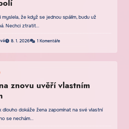
bolí
i myslela, že když se jednou spálím, budu už
á. Nechci ztratit…
ová
8. 1. 2026
1 Komentáře
na znovu uvěří vlastním
m
jak dlouho dokáže žena zapomínat na své vlastní
dno se nechám…