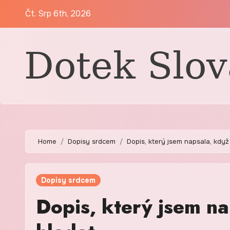
Skip
Čt. Srp 6th, 2026
to
content
Home
Dopisy srdcem
Dopis, který jsem napsala, když
Dopisy srdcem
Dopis, který jsem na