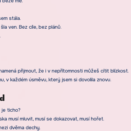
i beze mě.
sem stála.
šla ven. Bez cíle, bez plánů.
.
mená přijmout, že i v nepřítomnosti můžeš cítit blízkost.
hu, v každém úsměvu, který jsem si dovolila znovu.
id
 je ticho?
ka musí mluvit, musí se dokazovat, musí hořet.
 mezi dvěma dechy.