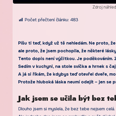
Zdroj náhle
Počet přečtení článku:
483
Píšu ti teď, když už tě nehledám. Ne proto, že
ale proto, že jsem pochopila, že některé lásky
Tento dopis není výčitkou. Je poděkováním. Za
Sedím v kuchyni, na stole svíčka a hrnek s ča
A já si říkám, že kdybys teď otevřel dveře, mo
Protože hluboká láska neumí odejít – jen se p
Jak jsem se učila být bez te
Dlouho jsem si myslela, že bez tebe nejsem celá.