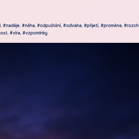
d
,
#naděje
,
#něha
,
#odpuštění
,
#odvaha
,
#přijetí
,
#proměna
,
#rozc
ost
,
#víra
,
#vzpomínky