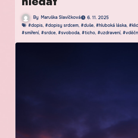
hledat
By
Maruška Slavíčková
6. 11. 2025
#dopis
,
#dopisy srdcem
,
#duše
,
#hluboká láska
,
#kli
#smíření
,
#srdce
,
#svoboda
,
#ticho
,
#uzdravení
,
#vděčn