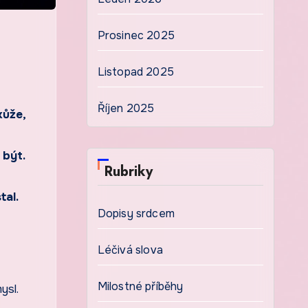
Prosinec 2025
Listopad 2025
Říjen 2025
kůže,
 být.
Rubriky
tal.
Dopisy srdcem
Léčivá slova
Milostné příběhy
ysl.