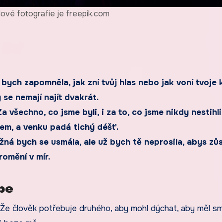
dové fotografie je freepik.com
 bych zapomněla, jak zní tvůj hlas nebo jak voní tvoje 
 se nemají najít dvakrát.
 všechno, co jsme byli, i za to, co jsme nikdy nestihli
jem, a venku padá tichý déšť.
žná bych se usmála, ale už bych tě neprosila, abys zůs
romění v mír.
be
 Že člověk potřebuje druhého, aby mohl dýchat, aby měl sm