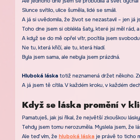
Ale jednoho dne jsem se probudila a svět dýchal 
Slunce svítilo, ulice šuměla, lidé se smáli.
A já si uvědomila, že život se nezastavil – jen já j
Toho dne jsem si oblékla šaty, které jsi měl rád, a 
A když se do mě opřel vítr, pocítila jsem svobodu
Ne tu, která křičí, ale tu, která hladí.
Byla jsem sama, ale nebyla jsem prázdná.
Hluboká láska
totiž neznamená držet někoho. Zna
A já jsem tě cítila. V každém kroku, v každém dec
Když se láska promění v kl
Pamatuješ, jak jsi říkal, že největší zkouškou lásky
Tehdy jsem tomu nerozuměla. Myslela jsem, že lás
Ale teď vím, že
hluboká láska
je právě to ticho