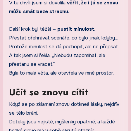
V tu chvíli jsem si dovolila
věřit, že i já se znovu
můžu smát beze strachu.
Další krok byl těžší —
pustit minulost.
Přestat přehrávat scénáře, co bylo jinak, kdyby…
Protože minulost se dá pochopit, ale ne přepsat.
A tak jsem si řekla: „Nebudu zapomínat, ale
přestanu se vracet.“
Byla to malá věta, ale otevřela ve mně prostor.
Učit se znovu cítit
Když se po zklamání znovu dotkneš lásky, nejdřív
se tělo brání.
Doteky jsou nejisté, myšlenky opatrné, a každé
hezké slovo má v sobě skrytý otazník.