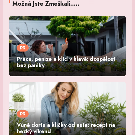
Možná Jste Zmeškali.....
PR
Práce, peníze a klid v hlavě: dospělost
bez paniky
PR
Vůně dortu a klíčky od auta: recept na
hezký víkend