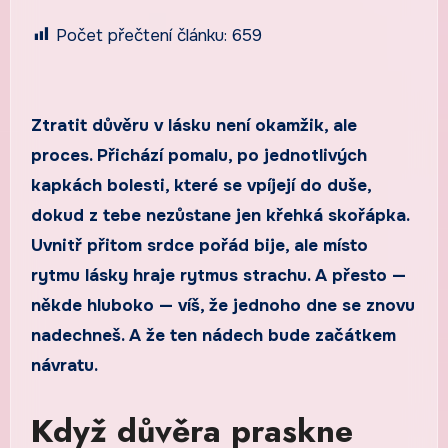
Počet přečtení článku:
659
Ztratit důvěru v lásku není okamžik, ale
proces. Přichází pomalu, po jednotlivých
kapkách bolesti, které se vpíjejí do duše,
dokud z tebe nezůstane jen křehká skořápka.
Uvnitř přitom srdce pořád bije, ale místo
rytmu lásky hraje rytmus strachu. A přesto —
někde hluboko — víš, že jednoho dne se znovu
nadechneš. A že ten nádech bude začátkem
návratu.
Když důvěra praskne