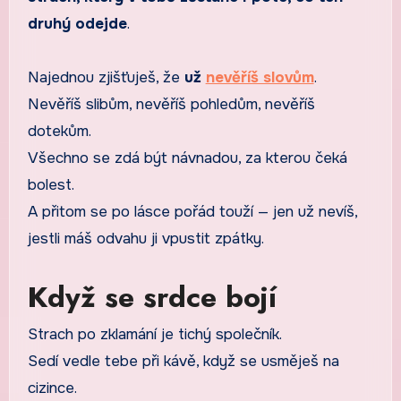
druhý odejde
.
Najednou zjišťuješ, že
už
nevěříš slovům
.
Nevěříš slibům, nevěříš pohledům, nevěříš
dotekům.
Všechno se zdá být návnadou, za kterou čeká
bolest.
A přitom se po lásce pořád touží — jen už nevíš,
jestli máš odvahu ji vpustit zpátky.
Když se srdce bojí
Strach po zklamání je tichý společník.
Sedí vedle tebe při kávě, když se usměješ na
cizince.