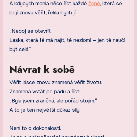
A kdybych mohla něco říct každé
ženě
, která se
bojí znovu věřit, řekla bych jí:
„Neboj se otevřít.
Láska, která tě má najít, tě nezlomí — jen tě naučí
být celá.“
Návrat k sobě
Věřit lásce znovu znamená věřit životu.
Znamená vstát po pádu a říct:
„Byla jsem zraněná, ale pořád stojím.“
A to je ten největší důkaz síly.
Není to o dokonalosti.