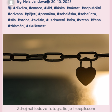
By
Nela Jandová
30. 10. 2025
#důvěra
,
#emoce
,
#klid
,
#láska
,
#návrat
,
#odpuštění
,
#odvaha
,
#přijetí
,
#proměna
,
#sebeláska
,
#sebeúcta
,
#síla
,
#srdce
,
#světlo
,
#uzdravení
,
#víra
,
#vztah
,
#žena
,
#zklamání
,
#zkušenost
Zdroj náhledové fotografie je freepik.com