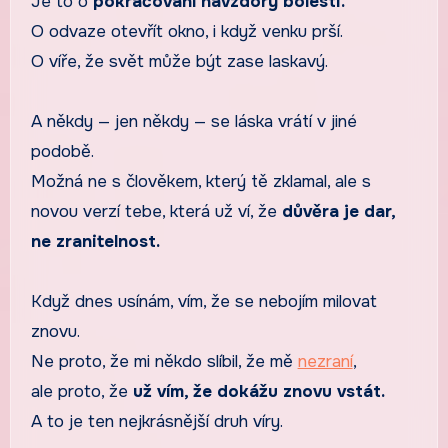
Je to o
pokračování navzdory bolesti.
O odvaze otevřít okno, i když venku prší.
O víře, že svět může být zase laskavý.
A někdy — jen někdy — se láska vrátí v jiné
podobě.
Možná ne s člověkem, který tě zklamal, ale s
novou verzí tebe, která už ví, že
důvěra je dar,
ne zranitelnost.
Když dnes usínám, vím, že se nebojím milovat
znovu.
Ne proto, že mi někdo slíbil, že mě
nezraní
,
ale proto, že
už vím, že dokážu znovu vstát.
A to je ten nejkrásnější druh víry.