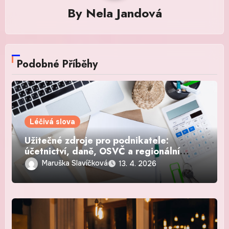
By
Nela Jandová
Podobné Příběhy
Léčivá slova
Užitečné zdroje pro podnikatele:
účetnictví, daně, OSVČ a regionální
podnikání
Maruška Slavíčková
13. 4. 2026