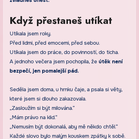
zvládneš unést.
Když přestaneš utíkat
Utíkala jsem roky.
Před lidmi, před emocemi, před sebou.
Utíkala jsem do práce, do povinností, do ticha.
A jednoho večera jsem pochopila, že
útěk není
bezpečí, jen pomalejší pád.
Seděla jsem doma, u hrnku čaje, a psala si věty,
které jsem si dlouho zakazovala.
„Zasloužím si být milována.“
„Mám právo na klid.“
„Nemusím být dokonalá, aby mě někdo chtěl.“
Každé slovo bylo malým kouskem zpátky k sobě.