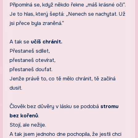
Připomíná se, když někdo řekne „máš krásné oči“.
Je to hlas, který šeptá: „Nenech se nachytat. Už
jsi přece byla zraněná.“
A tak se
učíš chránit.
Přestaneš sdílet,
přestaneš otevírat,
přestaneš doufat.
Jenže právě to, co tě mělo chránit, tě začíná
dusit.
Člověk bez důvěry v lásku se podobá
stromu
bez kořenů
.
Stojí, ale nežije.
A tak jsem jednoho dne pochopila, že jestli chci