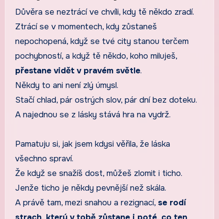
Důvěra se neztrácí ve chvíli, kdy tě někdo zradí.
Ztrácí se v momentech, kdy zůstaneš
nepochopená, když se tvé city stanou terčem
pochybností, a když tě někdo, koho miluješ,
přestane vidět v pravém světle
.
Někdy to ani není zlý úmysl.
Stačí chlad, pár ostrých slov, pár dní bez doteku.
A najednou se z lásky stává hra na vydrž.
Pamatuju si, jak jsem kdysi věřila, že láska
všechno spraví.
Že když se snažíš dost, můžeš zlomit i ticho.
Jenže ticho je někdy pevnější než skála.
A právě tam, mezi snahou a rezignací,
se rodí
strach, který v tobě zůstane i poté, co ten