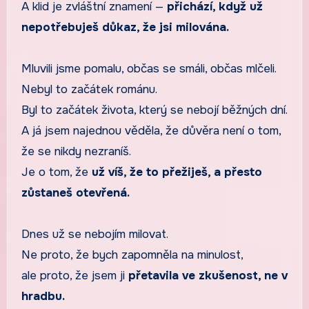
A klid je zvláštní znamení —
přichází, když už
nepotřebuješ důkaz, že jsi milována.
Mluvili jsme pomalu, občas se smáli, občas mlčeli.
Nebyl to začátek románu.
Byl to začátek života, který se nebojí běžných dní.
A já jsem najednou věděla, že důvěra není o tom,
že se nikdy nezraníš.
Je o tom, že
už víš, že to přežiješ, a přesto
zůstaneš otevřená.
Dnes už se nebojím milovat.
Ne proto, že bych zapomněla na minulost,
ale proto, že jsem ji
přetavila ve zkušenost, ne v
hradbu.