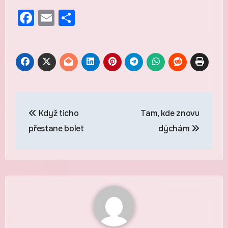
Facebook
Email
Share
Navigace
Když ticho
Tam, kde znovu
pro
přestane bolet
dýchám
příspěvek