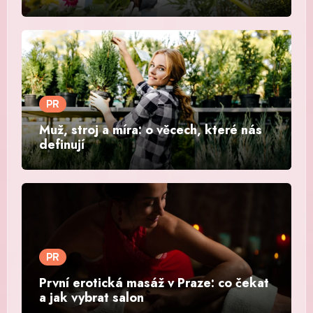
PR
Muž, stroj a míra: o věcech, které nás
definují
PR
První erotická masáž v Praze: co čekat
a jak vybrat salon