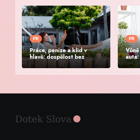
PR
PR
Práce, peníze a klid v
Vůně 
hlavě: dospělost bez
auta:
paniky
víke