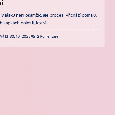
í
 v lásku není okamžik, ale proces. Přichází pomalu,
h kapkách bolesti, které…
ová
30. 10. 2025
2 Komentáře