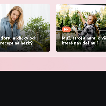
PR
dortu a klíčky od
Muž, stroj a míra: o v
 recept na hezký
které nás definují
nd