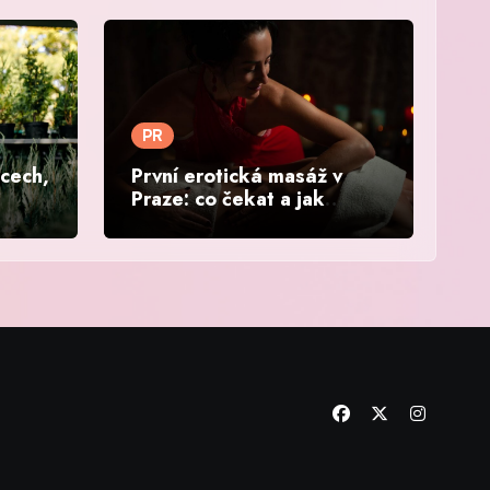
PR
ěcech,
První erotická masáž v
Praze: co čekat a jak
vybrat salon