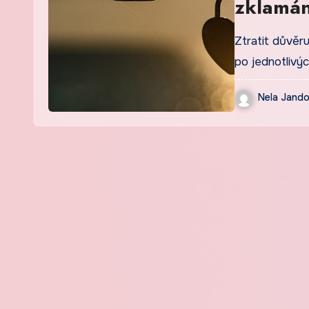
zklamán
Ztratit důvěru
po jednotlivýc
Nela Jand