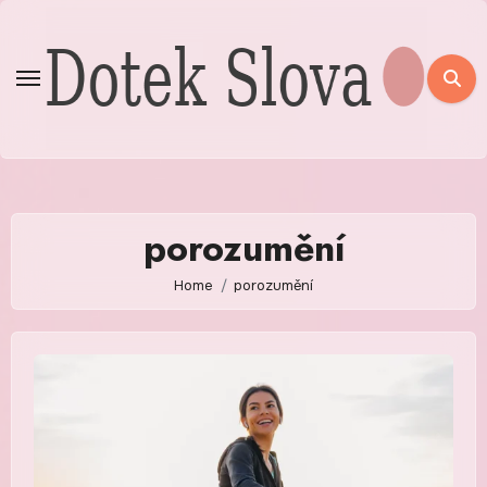
Skip
to
content
porozumění
Home
porozumění