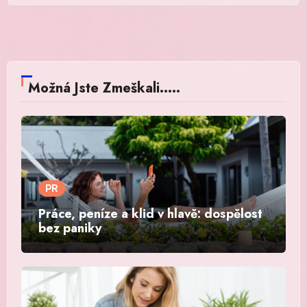
Možná Jste Zmeškali.....
PR
Práce, peníze a klid v hlavě: dospělost
bez paniky