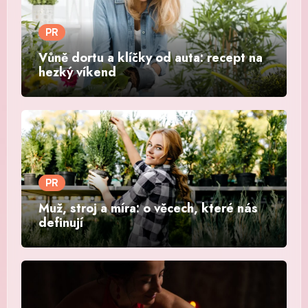
PR
Vůně dortu a klíčky od auta: recept na
hezký víkend
PR
Muž, stroj a míra: o věcech, které nás
definují