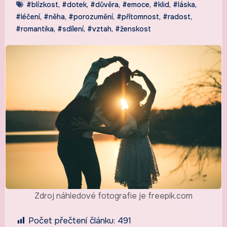
#blízkost
,
#dotek
,
#důvěra
,
#emoce
,
#klid
,
#láska
,
#léčení
,
#něha
,
#porozumění
,
#přítomnost
,
#radost
,
#romantika
,
#sdílení
,
#vztah
,
#ženskost
Zdroj náhledové fotografie je freepik.com
Počet přečtení článku:
491