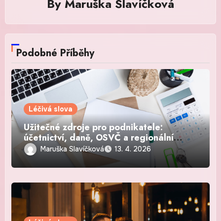
By
Maruška Slavíčková
Podobné Příběhy
Léčivá slova
Užitečné zdroje pro podnikatele:
účetnictví, daně, OSVČ a regionální
podnikání
Maruška Slavíčková
13. 4. 2026