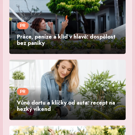
PR
Práce, peníze a klid v hlavě: dospělost
bez paniky
PR
Vůně dortu a klíčky od auta: recept na
hezký víkend