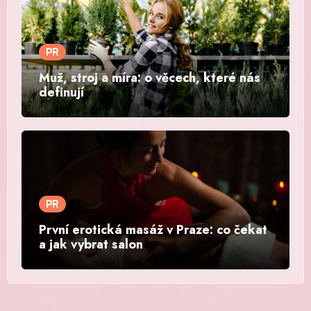
PR
Muž, stroj a míra: o věcech, které nás
definují
PR
První erotická masáž v Praze: co čekat
a jak vybrat salon