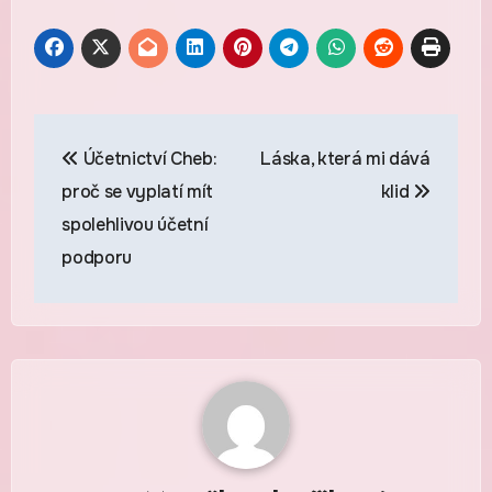
Navigace
Účetnictví Cheb:
Láska, která mi dává
pro
proč se vyplatí mít
klid
příspěvek
spolehlivou účetní
podporu