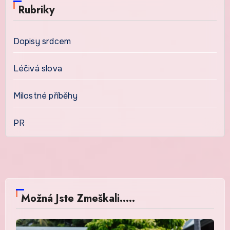
Rubriky
Dopisy srdcem
Léčivá slova
Milostné příběhy
PR
Možná Jste Zmeškali.....