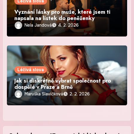
Léčivá slova
Vyznání lásky pro muže, které jsem ti
napsala na lístek do peněženky
Nela Jandová
4. 2. 2026
Léčivá slova
Jak si diskrétně vybrat společnost pro
dospělé v Praze a Brně
Maruška Slavíčková
2. 2. 2026