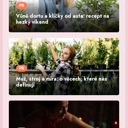
PR
Vůně dortu a klíčky od auta: recept na
hezký víkend
PR
Muž, stroj a míra: o věcech, které nás
definují