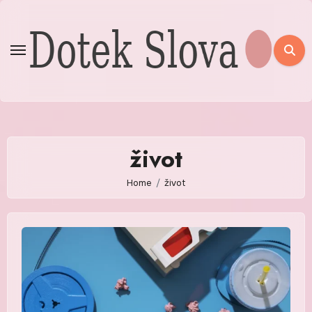
Skip
to
content
život
Home
život