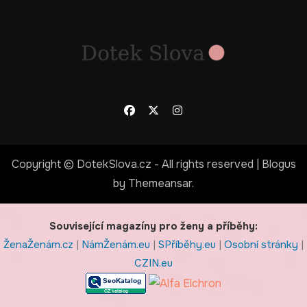
Copyright © DotekSlova.cz - All rights reserved
|
Blogus
by
Themeansar
.
Související magazíny pro ženy a příběhy:
ŽenaŽenám.cz
|
NámŽenám.eu
|
SPříběhy.eu
|
Osobní stránky
|
CZIN.eu