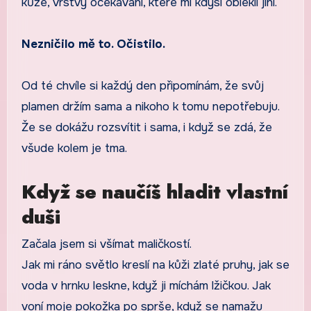
kůže, vrstvy očekávání, které mi kdysi oblékli jiní.
Nezničilo mě to. Očistilo.
Od té chvíle si každý den připomínám, že svůj
plamen držím sama a nikoho k tomu nepotřebuju.
Že se dokážu rozsvítit i sama, i když se zdá, že
všude kolem je tma.
Když se naučíš hladit vlastní
duši
Začala jsem si všímat maličkostí.
Jak mi ráno světlo kreslí na kůži zlaté pruhy, jak se
voda v hrnku leskne, když ji míchám lžičkou. Jak
voní moje pokožka po sprše, když se namažu