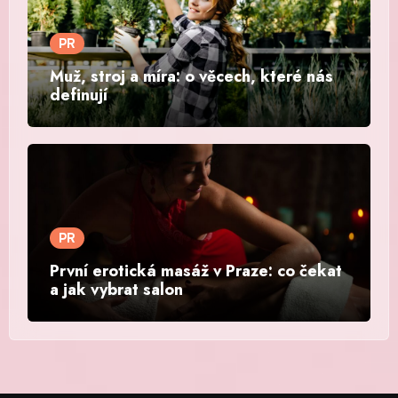
PR
Muž, stroj a míra: o věcech, které nás
definují
PR
První erotická masáž v Praze: co čekat
a jak vybrat salon