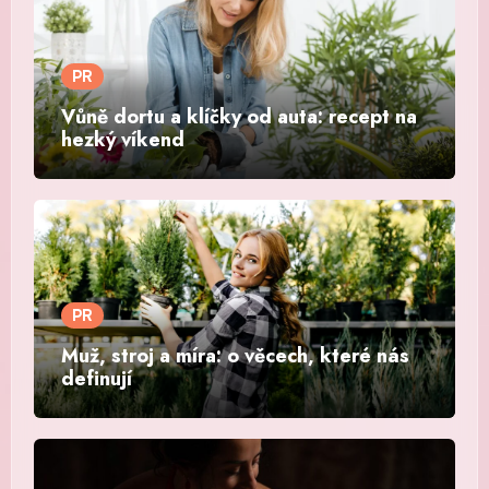
PR
Vůně dortu a klíčky od auta: recept na
hezký víkend
PR
Muž, stroj a míra: o věcech, které nás
definují