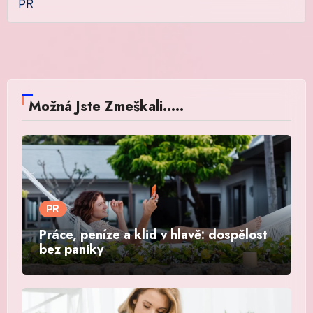
PR
Možná Jste Zmeškali.....
PR
Práce, peníze a klid v hlavě: dospělost
bez paniky