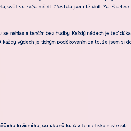
a, svět se začal měnit. Přestala jsem tě vinit. Za všechno,
 se nahlas a tančím bez hudby. Každý nádech je teď důk
 A každý výdech je tichým poděkováním za to, že jsem si do
něčeho krásného, co skončilo.
A v tom otisku roste síla. 