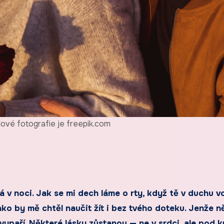
dové fotografie je freepik.com
 v noci. Jak se mi dech láme o rty, když tě v duchu v
ako by mě chtěl naučit žít i bez tvého doteku. Jenže n
ypaří. Některé lásky zůstanou — ne v srdci, ale pod ků