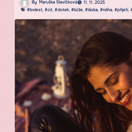
By
Maruška Slavíčková
11. 11. 2025
#bolest
,
#cit
,
#dotek
,
#kůže
,
#láska
,
#něha
,
#přijetí
,