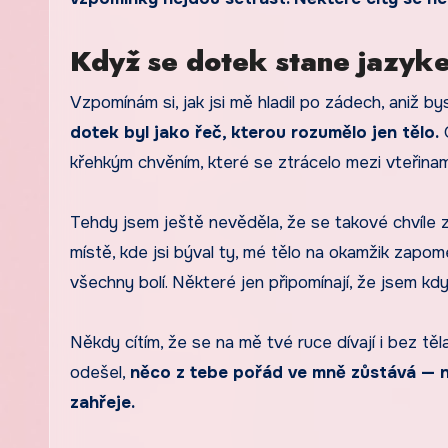
Když se dotek stane jazyk
Vzpomínám si, jak jsi mě hladil po zádech, aniž bys
dotek byl jako řeč, kterou rozumělo jen tělo.
O
křehkým chvěním, které se ztrácelo mezi vteřinam
Tehdy jsem ještě nevěděla, že se takové chvíle 
místě, kde jsi býval ty, mé tělo na okamžik zapome
všechny bolí. Některé jen připomínají, že jsem kdy
Někdy cítím, že se na mě tvé ruce dívají i bez tě
odešel,
něco z tebe pořád ve mně zůstává — ne
zahřeje.