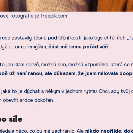
ové fotografie je freepik.com
i ruce zastavily těsně pod klíční kostí, jako bys chtěl říct: „T
 když o tom přemýšlím,
část mě tomu pořád věří.
e to jen klam nervů, možná sen, možná vzpomínka, která se
obě už není ranou, ale důkazem, že jsem milovala doop
aké to je dýchat s někým v jednom rytmu. Chci, aby tvůj 
m otevřít srdce dokořán.
o síle
ledala něco, co by mě zachránilo. Ale
nikdo nepřijde, do