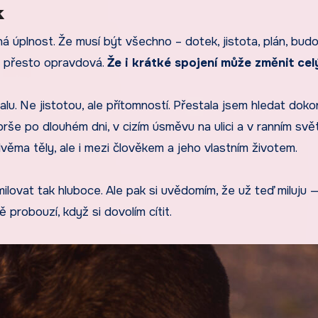
k
á úplnost. Že musí být všechno – dotek, jistota, plán, bud
 a přesto opravdová.
Že i krátké spojení může změnit celý
lu. Ne jistotou, ale přítomností. Přestala jsem hledat doko
sprše po dlouhém dni, v cizím úsměvu na ulici a v ranním svě
věma těly, ale i mezi člověkem a jeho vlastním životem.
lovat tak hluboce. Ale pak si uvědomím, že už teď miluju 
 probouzí, když si dovolím cítit.