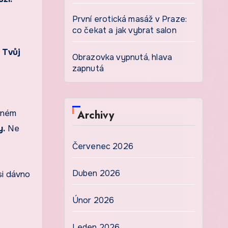
První erotická masáž v Praze:
co čekat a jak vybrat salon
.
Tvůj
Obrazovka vypnutá, hlava
zapnutá
Archivy
jném
y.
Ne
Červenec 2026
Duben 2026
si dávno
Únor 2026
Leden 2026