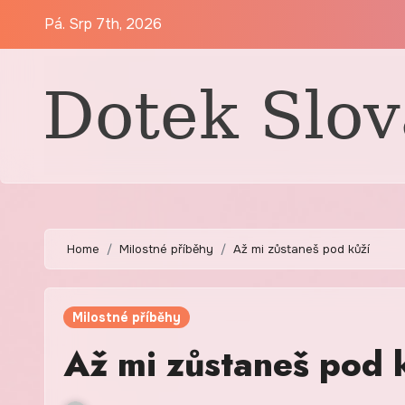
Skip
Pá. Srp 7th, 2026
to
content
Home
Milostné příběhy
Až mi zůstaneš pod kůží
Milostné příběhy
Až mi zůstaneš pod 