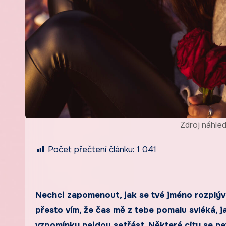
Zdroj náhle
Počet přečtení článku:
1 041
Nechci zapomenout, jak se tvé jméno rozplývá
přesto vím, že čas mě z tebe pomalu svléká, j
vzpomínky nejdou setřást. Některé city se nev