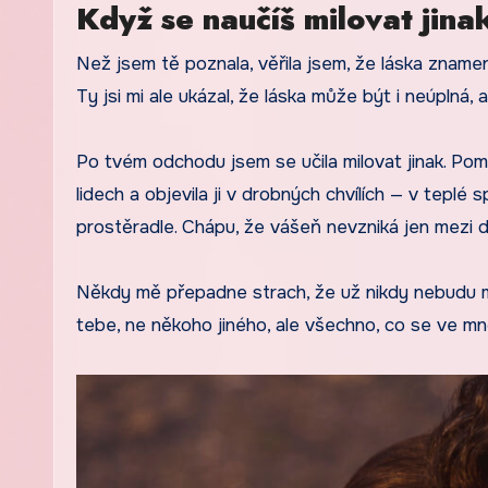
Když se naučíš milovat jina
Než jsem tě poznala, věřila jsem, že láska znamen
Ty jsi mi ale ukázal, že láska může být i neúplná,
Po tvém odchodu jsem se učila milovat jinak. Poma
lidech a objevila ji v drobných chvílích — v teplé 
prostěradle. Chápu, že vášeň nevzniká jen mezi d
Někdy mě přepadne strach, že už nikdy nebudu mi
tebe, ne někoho jiného, ale všechno, co se ve mně