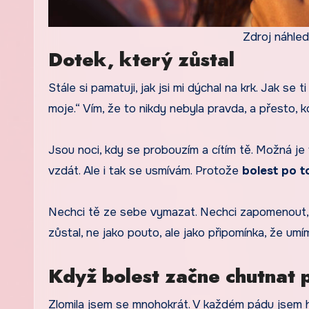
Zdroj náhled
Dotek, který zůstal
Stále si pamatuji, jak jsi mi dýchal na krk. Jak se t
moje.“ Vím, že to nikdy nebyla pravda, a přesto,
Jsou noci, kdy se probouzím a cítím tě. Možná j
vzdát. Ale i tak se usmívám. Protože
bolest po t
Nechci tě ze sebe vymazat. Nechci zapomenout, j
zůstal, ne jako pouto, ale jako připomínka, že umí
Když bolest začne chutnat p
Zlomila jsem se mnohokrát. V každém pádu jsem h