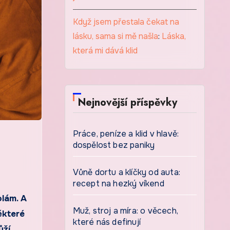
Když jsem přestala čekat na
lásku, sama si mě našla
:
Láska,
která mi dává klid
Nejnovější příspěvky
Práce, peníze a klid v hlavě:
dospělost bez paniky
Vůně dortu a klíčky od auta:
recept na hezký víkend
olám. A
Muž, stroj a míra: o věcech,
ěkteré
které nás definují
ží.