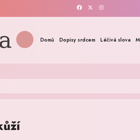
Domů
Dopisy srdcem
Léčivá slova
M
kůží