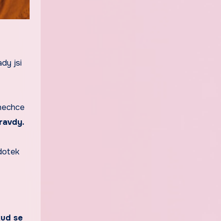
ady jsi
 nechce
ravdy.
dotek
kud se