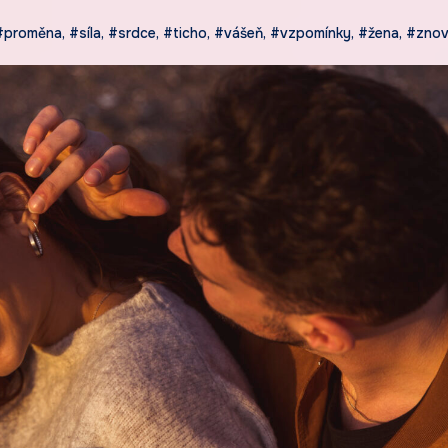
#proměna
,
#síla
,
#srdce
,
#ticho
,
#vášeň
,
#vzpomínky
,
#žena
,
#znov