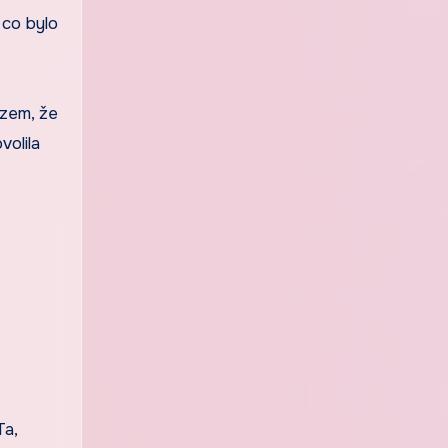
 co bylo
azem, že
volila
Ta,