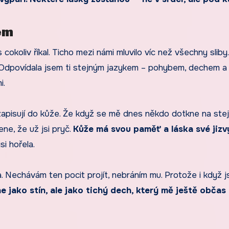
em
 cokoliv říkal. Ticho mezi námi mluvilo víc než všechny sliby
dpovídala jsem ti stejným jazykem – pohybem, dechem a
i.
zapisují do kůže. Že když se mě dnes někdo dotkne na ste
ne, že už jsi pryč.
Kůže má svou paměť a láska své jizv
si hořela.
la. Nechávám ten pocit projít, nebráním mu. Protože i když j
 jako stín, ale jako tichý dech, který mě ještě občas