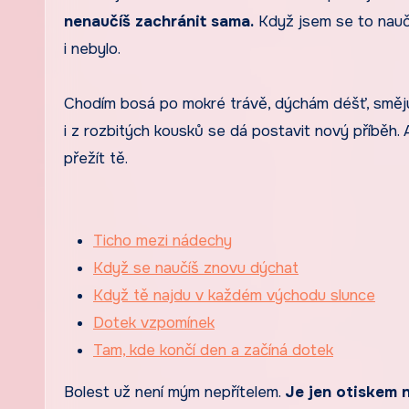
nenaučíš zachránit sama.
Když jsem se to naučil
i nebylo.
Chodím bosá po mokré trávě, dýchám déšť, směju
i z rozbitých kousků se dá postavit nový příběh.
přežít tě.
Ticho mezi nádechy
Když se naučíš znovu dýchat
Když tě najdu v každém východu slunce
Dotek vzpomínek
Tam, kde končí den a začíná dotek
Bolest už není mým nepřítelem.
Je jen otiskem 