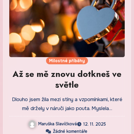
Milostné příběhy
Až se mě znovu dotkneš ve
světle
Dlouho jsem žila mezi stíny a vzpomínkami, které
mě držely v náruči jako pouta. Myslela…
Maruška Slavíčková
12. 11. 2025
Žádné komentáře