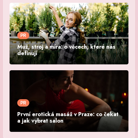
PR
Muž, stroj a míra: o věcech, které nás
definují
PR
První erotická masáž v Praze: co čekat
a jak vybrat salon