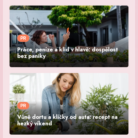
PR
Práce, peníze a klid v hlavě: dospělost
bez paniky
PR
Vůně dortu a klíčky od auta: recept na
hezký víkend