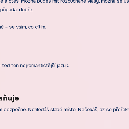
stele a čteš. Možná budeš mít rozcuchané vlasy, možná se u
 připadal dobře.
 – se vším, co cítím.
ě teď ten nejromantičtější jazyk.
aňuje
ím bezpečně. Nehledáš slabé místo. Nečekáš, až se přeřekn