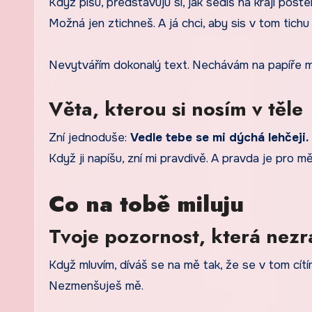
Když píšu, představuju si, jak sedíš na kraji po
Možná jen ztichneš. A já chci, aby sis v tom tichu
Nevytvářím dokonalý text. Nechávám na papíře mě
Věta, kterou si nosím v těle
Zní jednoduše:
Vedle tebe se mi dýchá lehčeji.
Když ji napíšu, zní mi pravdivě. A pravda je pro m
Co na tobě miluju
Tvoje pozornost, která nezr
Když mluvím, díváš se na mě tak, že se v tom cít
Nezmenšuješ mě.