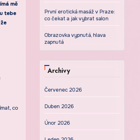
jímá mě
První erotická masáž v Praze:
 u tebe
co čekat a jak vybrat salon
 že
Obrazovka vypnutá, hlava
zapnutá
Archivy
ř
Červenec 2026
Duben 2026
ímat, co
Únor 2026
Leden 2026