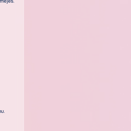
směješ.
u.