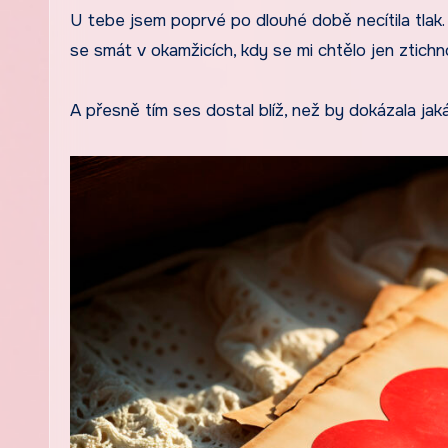
U tebe jsem poprvé po dlouhé době necítila tlak
se smát v okamžicích, kdy se mi chtělo jen ztichno
A přesně tím ses dostal blíž, než by dokázala jaká