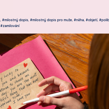
a
,
#milostný dopis
,
#milostný dopis pro muže
,
#něha
,
#objetí
,
#poli
,
#zamilování