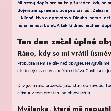
Milostný dopis pro muže píšu v den, kdy se m
dojem ani správná slova pro cizí uši. Záleží mi
– klidná, živá a opravdová. Dlouho jsem si drž
něha nemusí bolet. A tak ti dnes nechám dopi
Ten den začal úplně ob
Ráno, kdy se mi vrátil úsmě
Probudila jsem se dřív než obvykle. Nevyrušil mě s
studenější vzduch a udělala si kávu. Chvíli jsem j
Dřív jsem rána prožívala jako start do závodu. Te
cítím. A v tom prostoru se objevuješ ty.
Myšlenka, která mě nepusti