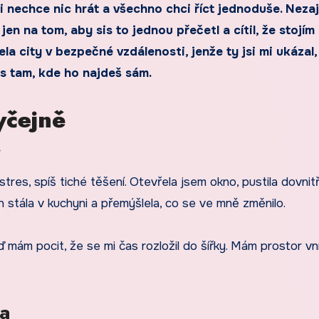
i nechce nic hrát a všechno chci říct jednoduše. Neza
 jen na tom, aby sis to jednou přečetl a cítil, že stojím
ela city v bezpečné vzdálenosti, jenže ty jsi mi ukázal,
s tam, kde ho najdeš sám.
yčejně
v
tres, spíš tiché těšení. Otevřela jsem okno, pustila dovnit
en stála v kuchyni a přemýšlela, co se ve mně změnilo.
ď mám pocit, že se mi čas rozložil do šířky. Mám prostor vn
la