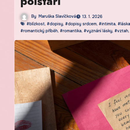
polštáři
By
Maruška Slavíčková
13. 1. 2026
#blízkost
,
#dopisy
,
#dopisy srdcem
,
#intimita
,
#lásk
#romantický příběh
,
#romantika
,
#vyznání lásky
,
#vztah