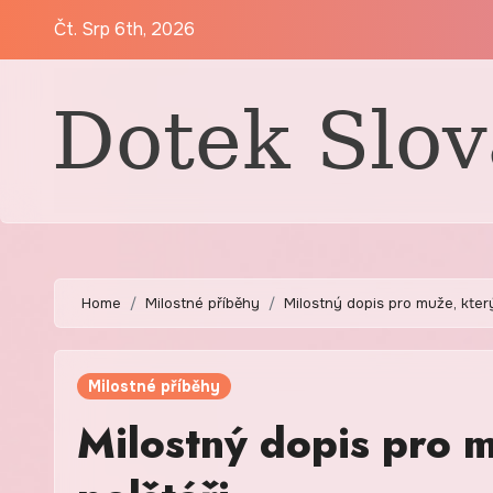
Skip
Čt. Srp 6th, 2026
to
content
Home
Milostné příběhy
Milostný dopis pro muže, kter
Milostné příběhy
Milostný dopis pro m